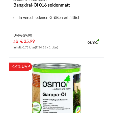
Artikel-Nr.: L8010349
Bangkirai-Öl 016 seidenmatt
In verschiedenen Größen erhältlich
UVP
€ 29,90
ab
€ 25,99
Inhalt: 0.75 Liter
(€ 34,65 / 1 Liter)
-14% UVP