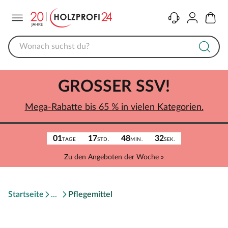
Menü
Kontakt
Konto
Warenk
GROSSER SSV!
Mega-Rabatte bis 65 % in vielen Kategorien.
01
17
48
32
TAGE
STD.
MIN.
SEK.
Zu den Angeboten der Woche »
Startseite
Pflegemittel