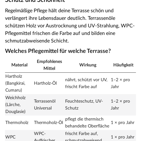
Schutz und Schönheit
Regelmäßige Pflege hält deine Terrasse schön und
verlängert ihre Lebensdauer deutlich. Terrassenöle
schützen Holz vor Austrocknung und UV-Strahlung, WPC-
Pflegemittel frischen die Farbe auf und bilden eine
schmutzabweisende Schicht.
Welches Pflegemittel für welche Terrasse?
Empfohlenes
Material
Wirkung
Häufigkeit
Mittel
Hartholz
nährt, schützt vor UV,
1–2 × pro
(Bangkirai,
Hartholz-Öl
frischt Farbe auf
Jahr
Cumaru)
Weichholz
Terrassenöl
Feuchteschutz, UV-
1–2 × pro
(Lärche,
Universal
Schutz
Jahr
Douglasie)
pflegt die thermisch
Thermoholz
Thermoholz-Öl
1 × pro Jahr
behandelte Oberfläche
WPC-
frischt Farbe auf,
WPC
1 × pro Jahr
Auffrischer
schmutzabweisend