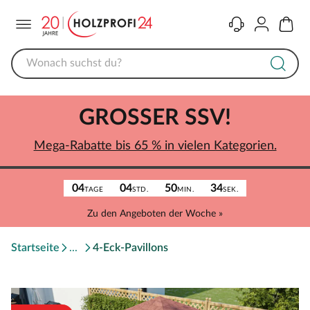
Menü
Kontakt
Konto
Warenk
GROSSER SSV!
Mega-Rabatte bis 65 % in vielen Kategorien.
04
04
50
34
TAGE
STD.
MIN.
SEK.
Zu den Angeboten der Woche »
Startseite
4-Eck-Pavillons