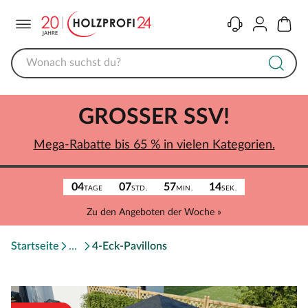
Menü
Kontakt
Konto
Warenk
GROSSER SSV!
Mega-Rabatte bis 65 % in vielen Kategorien.
04
07
57
14
TAGE
STD.
MIN.
SEK.
Zu den Angeboten der Woche »
Startseite
4-Eck-Pavillons