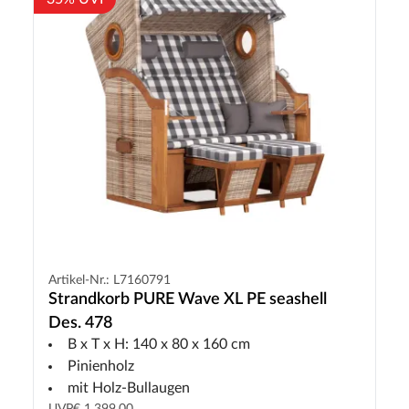
Artikel-Nr.: L7160791
Strandkorb PURE Wave XL PE seashell
Des. 478
B x T x H: 140 x 80 x 160 cm
Pinienholz
mit Holz-Bullaugen