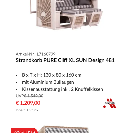
Artikel-Nr.: L7160799
Strandkorb PURE Cliff XL SUN Design 481
B x T x H: 130 x 80 x 160 cm
mit Aluminium Bullaugen
Kissenausstattung inkl. 2 Knuffelkissen
UVP
€ 1.549,00
€ 1.209,00
Inhalt: 1 Stück
-35% UVP