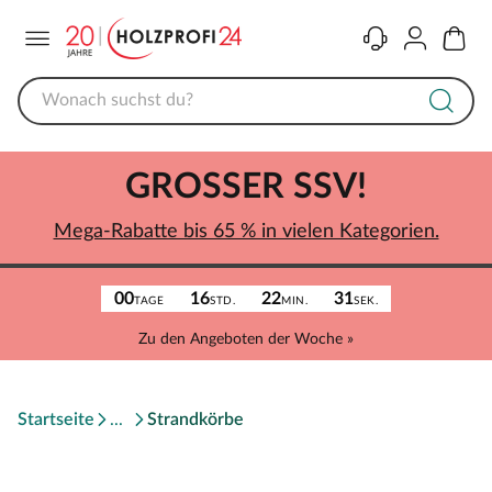
Menü
Kontakt
Konto
Warenk
GROSSER SSV!
Mega-Rabatte bis 65 % in vielen Kategorien.
00
16
22
31
TAGE
STD.
MIN.
SEK.
Zu den Angeboten der Woche »
Startseite
Strandkörbe