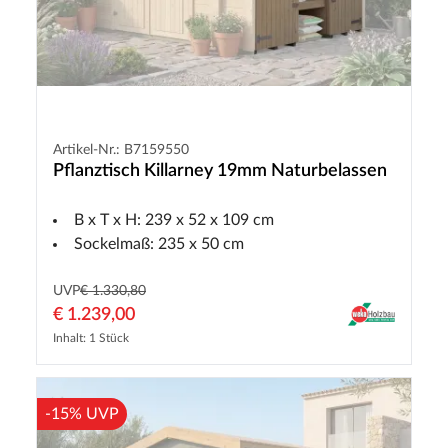
Artikel-Nr.: B7159550
Pflanztisch Killarney 19mm Naturbelassen
B x T x H: 239 x 52 x 109 cm
Sockelmaß: 235 x 50 cm
UVP
€ 1.330,80
€ 1.239,00
Inhalt: 1 Stück
-15% UVP