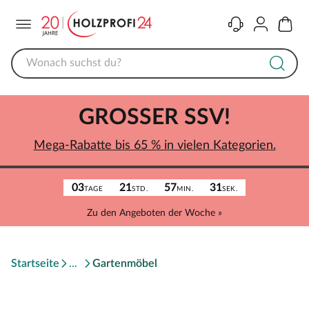
Menü
Kontakt
Konto
Warenk
GROSSER SSV!
Mega-Rabatte bis 65 % in vielen Kategorien.
03
21
57
31
TAGE
STD.
MIN.
SEK.
Zu den Angeboten der Woche »
Startseite
Gartenmöbel