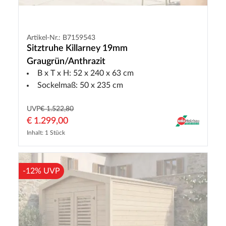
Artikel-Nr.: B7159543
Sitztruhe Killarney 19mm
Graugrün/Anthrazit
B x T x H: 52 x 240 x 63 cm
Sockelmaß: 50 x 235 cm
UVP
€ 1.522,80
€ 1.299,00
Inhalt: 1 Stück
-12% UVP