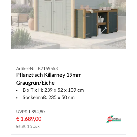
Artikel-Nr.: B7159553
Pflanztisch Killarney 19mm
Graugrün/Eiche
B x T x H: 239 x 52 x 109 cm
Sockelmaß: 235 x 50 cm
UVP
€ 1.894,80
€ 1.689,00
Inhalt: 1 Stück