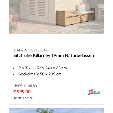
Artikel-Nr.: B7159542
Sitztruhe Killarney 19mm Naturbelassen
B x T x H: 52 x 240 x 63 cm
Sockelmaß: 50 x 235 cm
UVP
€ 1.138,80
€ 999,00
Inhalt: 1 Stück