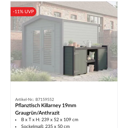
-11% UVP
Artikel-Nr.: B7159552
Pflanztisch Killarney 19mm
Graugrün/Anthrazit
B x T x H: 239 x 52 x 109 cm
Sockelmaß: 235 x 50 cm