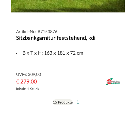
Artikel-Nr.: B7153876
Sitzbankgarnitur feststehend, kdi
B x T x H: 163 x 181 x 72 cm
UVP
€ 309,00
€ 279,00
Inhalt: 1 Stück
1
15 Produkte