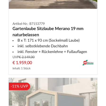
Artikel-Nr.: B7153779
Gartenlaube Sitzlaube Merano 19 mm
naturbelassen
B x T: 171 x 93 cm (Sockelmaß Laube)
inkl. selbstklebende Dachbahn
inkl. Fenster + Rückenlehne + Fußauflagen
UVP
€ 2.149,00
€ 1.959,00
Inhalt: 1 Stück
-11% UVP