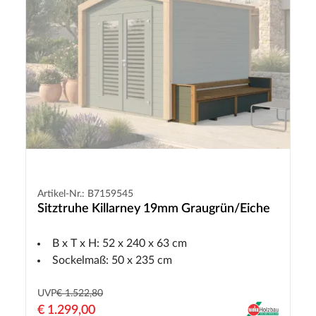
Artikel-Nr.: B7159545
Sitztruhe Killarney 19mm Graugrün/Eiche
B x T x H: 52 x 240 x 63 cm
Sockelmaß: 50 x 235 cm
UVP
€ 1.522,80
€ 1.299,00