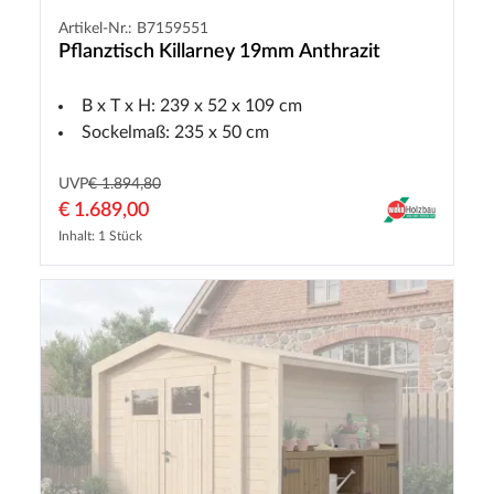
Artikel-Nr.: B7159551
Pflanztisch Killarney 19mm Anthrazit
B x T x H: 239 x 52 x 109 cm
Sockelmaß: 235 x 50 cm
UVP
€ 1.894,80
€ 1.689,00
Inhalt: 1 Stück