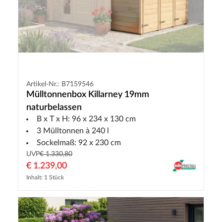
Artikel-Nr.: B7159546
Mülltonnenbox Killarney 19mm
naturbelassen
B x T x H: 96 x 234 x 130 cm
3 Mülltonnen à 240 l
Sockelmaß: 92 x 230 cm
UVP
€ 1.330,80
€ 1.239,00
Inhalt: 1 Stück