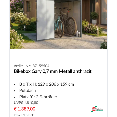
Artikel-Nr.: B7159504
Bikebox Gary 0,7 mm Metall anthrazit
B x T x H: 129 x 206 x 159 cm
Pultdach
Platz für 2 Fahrräder
UVP
€ 1.810,80
€ 1.389,00
Inhalt: 1 Stück