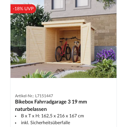
-18% UVP
Artikel-Nr.: L7151447
Bikebox Fahrradgarage 3 19 mm
naturbelassen
B x T x H: 162,5 x 216 x 167 cm
inkl. Sicherheitsüberfalle