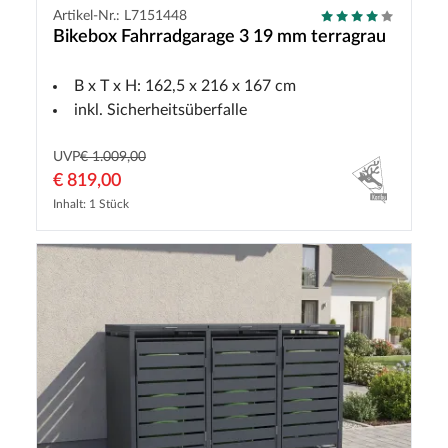
Artikel-Nr.: L7151448
Bikebox Fahrradgarage 3 19 mm terragrau
B x T x H: 162,5 x 216 x 167 cm
inkl. Sicherheitsüberfalle
UVP
€ 1.009,00
€ 819,00
Inhalt: 1 Stück