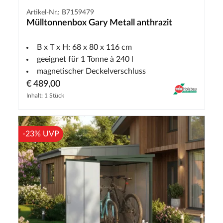
Artikel-Nr.: B7159479
Mülltonnenbox Gary Metall anthrazit
B x T x H: 68 x 80 x 116 cm
geeignet für 1 Tonne à 240 l
magnetischer Deckelverschluss
€ 489,00
Inhalt: 1 Stück
-23% UVP