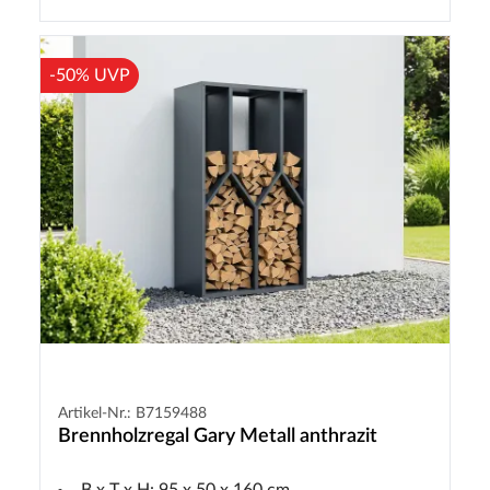
-50% UVP
Artikel-Nr.: B7159488
Brennholzregal Gary Metall anthrazit
B x T x H: 95 x 50 x 160 cm