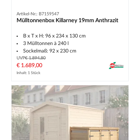
Artikel-Nr.: B7159547
Mülltonnenbox Killarney 19mm Anthrazit
B x T x H: 96 x 234 x 130 cm
3 Mülltonnen à 240 l
Sockelmaß: 92 x 230 cm
UVP
€ 1.894,80
€ 1.689,00
Inhalt: 1 Stück