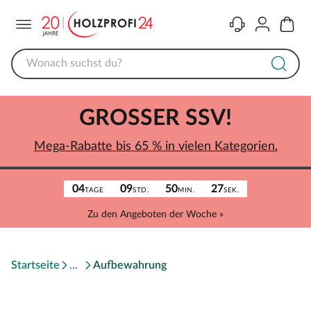
Menü
Kontakt
Konto
Warenk
GROSSER SSV!
Mega-Rabatte bis 65 % in vielen Kategorien.
04
09
50
27
TAGE
STD.
MIN.
SEK.
Zu den Angeboten der Woche »
Startseite
Aufbewahrung