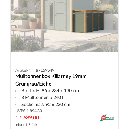
Artikel-Nr.: B7159549
Mülltonnenbox Killarney 19mm
Grüngrau/Eiche
B x T x H: 96 x 234 x 130 cm
3 Mülltonnen à 240 l
Sockelmaß: 92 x 230 cm
UVP
€ 1.894,80
€ 1.689,00
Inhalt: 1 Stück