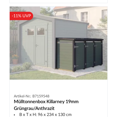
-11% UVP
Artikel-Nr.: B7159548
Mülltonnenbox Killarney 19mm
Grüngrau/Anthrazit
B x T x H: 96 x 234 x 130 cm