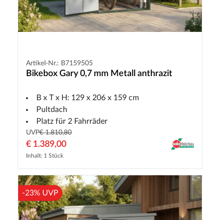
Artikel-Nr.: B7159505
Bikebox Gary 0,7 mm Metall anthrazit
B x T x H: 129 x 206 x 159 cm
Pultdach
Platz für 2 Fahrräder
UVP
€ 1.810,80
€ 1.389,00
Inhalt: 1 Stück
-23% UVP