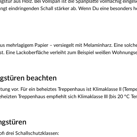
stür aus Holz. Bei Vollspan ist die Spanplatte vollflächig einge
fängt eindringenden Schall stärker ab. Wenn Du eine besonders
 aus mehrlagigem Papier – versiegelt mit Melaminharz. Eine solch
est. Eine Lackoberfläche verleiht zum Beispiel weißen Wohnungs
gstüren beachten
ichtung vor. Für ein beheiztes Treppenhaus ist Klimaklasse II (Tem
beheizten Treppenhaus empfiehlt sich Klimaklasse III (bis 20 °C 
ngstüren
i drei Schallschutzklassen: