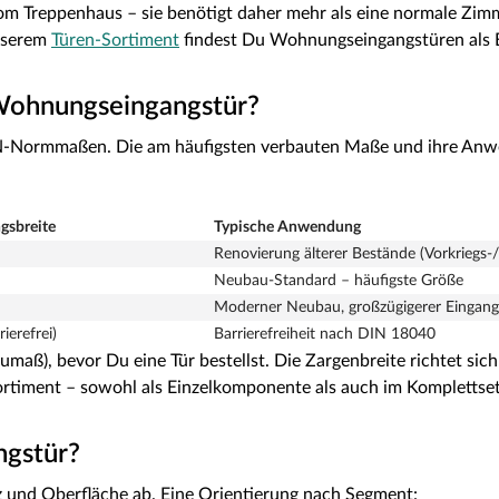
 Treppenhaus – sie benötigt daher mehr als eine normale Zimme
unserem
Türen-Sortiment
findest Du Wohnungseingangstüren als Ei
 Wohnungseingangstür?
-Normmaßen. Die am häufigsten verbauten Maße und ihre Anwe
gsbreite
Typische Anwendung
Renovierung älterer Bestände (Vorkriegs-
Neubau-Standard – häufigste Größe
Moderner Neubau, großzügigerer Eingang
ierefrei)
Barrierefreiheit nach DIN 18040
umaß), bevor Du eine Tür bestellst. Die Zargenbreite richtet si
rtiment – sowohl als Einzelkomponente als auch im Komplettset
ngstür?
tz und Oberfläche ab. Eine Orientierung nach Segment: