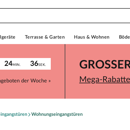
lgeräte
Terrasse & Garten
Haus & Wohnen
Böd
GROSSER 
24
36
MIN.
SEK.
Mega-Rabatte 
ngeboten der Woche »
ingangstüren
Wohnungseingangstüren