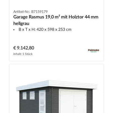
Artikel-Nr.: B7159179
Garage Rasmus 19,0 m² mit Holztor 44 mm
hellgrau
B x T x H: 420 x 598 x 253 cm
€ 9.142,80
Inhalt: 1 Stück