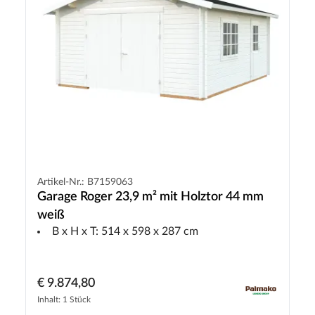
Artikel-Nr.: B7159063
Garage Roger 23,9 m² mit Holztor 44 mm
weiß
B x H x T: 514 x 598 x 287 cm
€ 9.874,80
Inhalt: 1 Stück