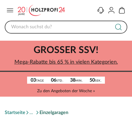
Menü
Kontakt
Konto
Warenk
GROSSER SSV!
Mega-Rabatte bis 65 % in vielen Kategorien.
03
06
38
50
TAGE
STD.
MIN.
SEK.
Zu den Angeboten der Woche »
Startseite
Einzelgaragen