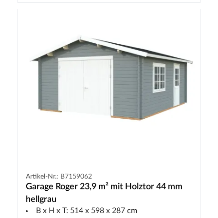
Artikel-Nr.: B7159062
Garage Roger 23,9 m² mit Holztor 44 mm
hellgrau
B x H x T: 514 x 598 x 287 cm