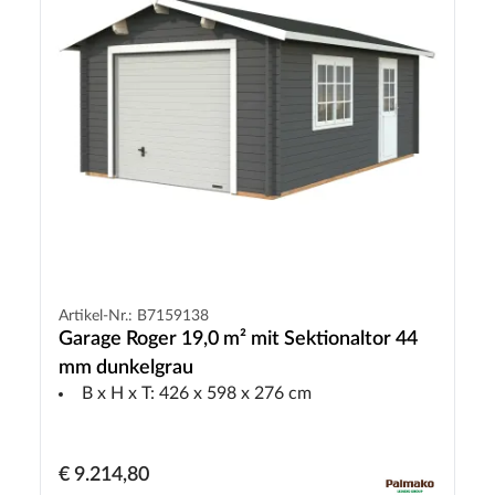
Artikel-Nr.: B7159138
Garage Roger 19,0 m² mit Sektionaltor 44
mm dunkelgrau
B x H x T: 426 x 598 x 276 cm
€ 9.214,80