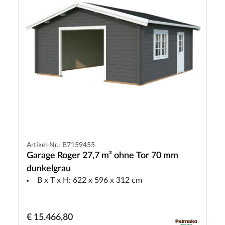
Artikel-Nr.: B7159455
Garage Roger 27,7 m² ohne Tor 70 mm
dunkelgrau
B x T x H: 622 x 596 x 312 cm
€ 15.466,80