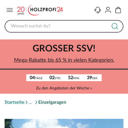
Menü
Kontakt
Konto
Warenk
GROSSER SSV!
Mega-Rabatte bis 65 % in vielen Kategorien.
04
02
52
39
TAGE
STD.
MIN.
SEK.
Zu den Angeboten der Woche »
Startseite
Einzelgaragen