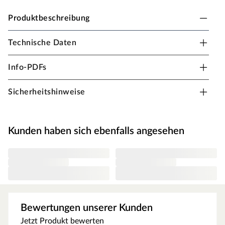
Produktbeschreibung
Technische Daten
PALMAKO Garage "Roger" 27,7 m² mit Holztor 70
mm naturbelassen
Info-PDFs
B x T x H: 560 x 560 x 312 cm, Fenster + Einzeltür + inkl.
Holztor, naturbelassen
Sicherheitshinweise
Inklusive aller notwendigen Schrauben und einer
ausführliche Montageanleitung.
Kunden haben sich ebenfalls angesehen
Bewertungen unserer Kunden
Jetzt Produkt bewerten