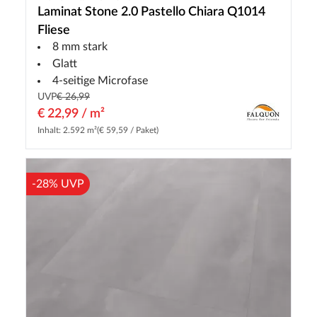
Laminat Stone 2.0 Pastello Chiara Q1014
Fliese
8 mm stark
Glatt
4-seitige Microfase
UVP
€ 26,99
€ 22,99 / m²
Inhalt: 2.592 m²
(€ 59,59 / Paket)
-28% UVP