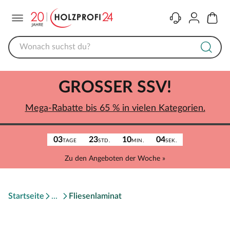
Menü
Kontakt
Konto
Warenk
GROSSER SSV!
Mega-Rabatte bis 65 % in vielen Kategorien.
03
23
10
04
TAGE
STD.
MIN.
SEK.
Zu den Angeboten der Woche »
Startseite
Fliesenlaminat