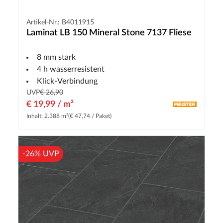
Artikel-Nr.: B4011915
Laminat LB 150 Mineral Stone 7137 Fliese
8 mm stark
4 h wasserresistent
Klick-Verbindung
UVP
€ 26,90
€ 19,99 / m²
Inhalt: 2.388 m²
(€ 47,74 / Paket)
-26% UVP