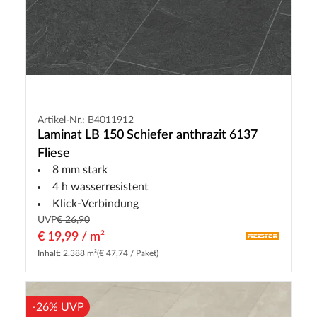
Artikel-Nr.: B4011912
Laminat LB 150 Schiefer anthrazit 6137
Fliese
8 mm stark
4 h wasserresistent
Klick-Verbindung
UVP
€ 26,90
€ 19,99 / m²
Inhalt: 2.388 m²
(€ 47,74 / Paket)
-26% UVP