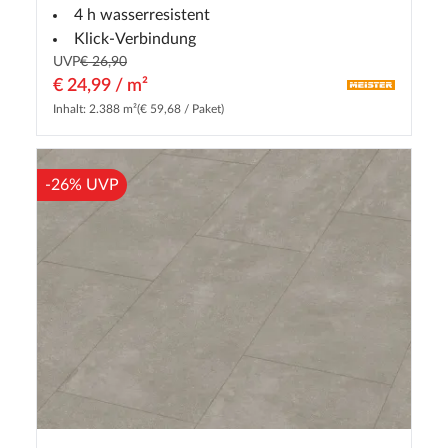
4 h wasserresistent
Klick-Verbindung
UVP
€ 26,90
€ 24,99 / m²
Inhalt: 2.388 m²
(€ 59,68 / Paket)
-26% UVP