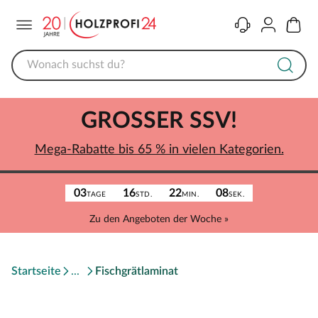
Menü
Kontakt
Konto
Warenk
GROSSER SSV!
Mega-Rabatte bis 65 % in vielen Kategorien.
03
16
22
08
TAGE
STD.
MIN.
SEK.
Zu den Angeboten der Woche »
Startseite
Fischgrätlaminat