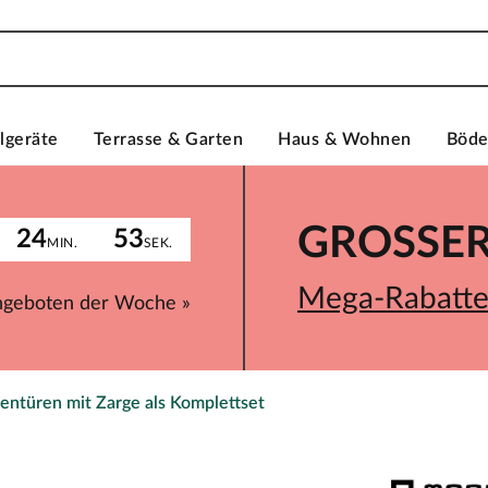
lgeräte
Terrasse & Garten
Haus & Wohnen
Böd
GROSSER 
24
53
MIN.
SEK.
Mega-Rabatte 
ngeboten der Woche »
entüren mit Zarge als Komplettset