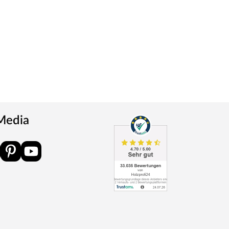
 Media