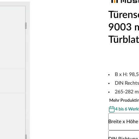
Türens
9003 m
Türblat
B x H: 98,
DIN Recht
265-282 m
Mehr Produkti
4 bis 6 Werk
Wähle eine Br
Breite x Höhe
Wähle eine DI