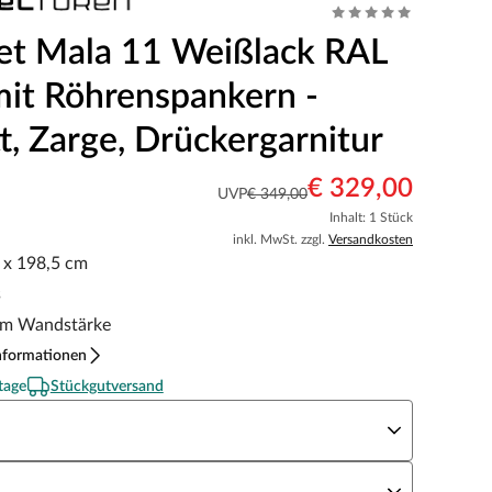
et Mala 11 Weißlack RAL
it Röhrenspankern -
t, Zarge, Drückergarnitur
€ 329,00
UVP
€ 349,00
Inhalt: 1 Stück
inkl. MwSt. zzgl.
Versandkosten
5 x 198,5 cm
s
m Wandstärke
nformationen
tage
Stückgutversand
eite x Höhe
N Richtung