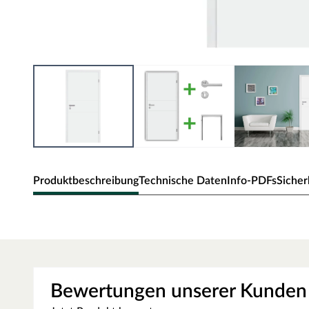
Produktbeschreibung
Technische Daten
Info-PDFs
Sicher
Zimmertür Mala 11 Weißlack
Moderne Zimmertür mit V-förmigen Querausfräsungen.
Oberfläche - Weißlack
Bewertungen unserer Kunden
Diese Weißlack-Oberfläche weiß RAL 9003 ist einer der wei
Trend zu hochweißen Innenräumen, sodass die weiße Tür ne