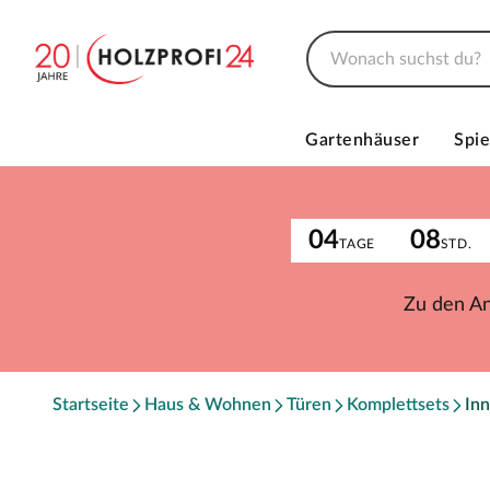
Gartenhäuser
Spie
04
08
TAGE
STD.
Zu den A
Startseite
Haus & Wohnen
Türen
Komplettsets
Inn