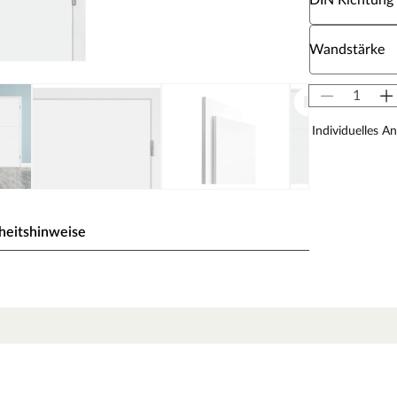
DIN Richtung
Wähle eine W
Wandstärke
Individuelles A
heitshinweise
ßesten Weißtöne. Das Signalweiß folgt dabei dem
ben der hochweißen Wand nicht blass erscheint. So