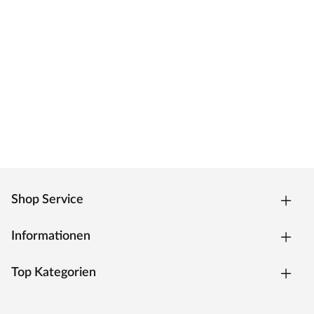
Zarge CPL weiß
Moderne Zarge mit Laminatoberfläche und Designkante
für weiße Zimmertüren.
Oberfläche - CPL
Die Zarge besitzt eine Laminatoberfläche, auch CPL
(Continious Pressure Laminate) genannt, die
widerstandsfähig, kratzfest und einfach zu reinigen ist. Das
Dekor ist kaum von einer herkömmlichen
Funieroberfläche zu unterscheiden.
Kantenausführung - Designkante
Shop Service
Die Außenkanten sind eckig mit einem abgerundeten
Ende. Dies verleiht der Zarge ein klassisches Aussehen und
sorgt zugleich für einen fließenden Übergang.
Informationen
Drückergarnitur Bellina, Edelstahl matt
Top Kategorien
Drückergarnitur in Buntbartausführung mit rundem L-
Form-Griff und runden Klipprosetten, Edelstahl matt.