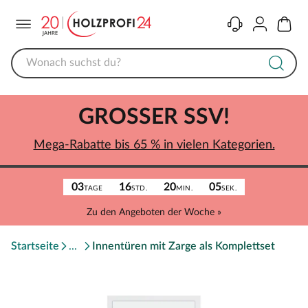
Menü
Kontakt
Konto
Warenk
GROSSER SSV!
Mega-Rabatte bis 65 % in vielen Kategorien.
03
16
20
05
TAGE
STD.
MIN.
SEK.
Zu den Angeboten der Woche »
Startseite
Innentüren mit Zarge als Komplettset