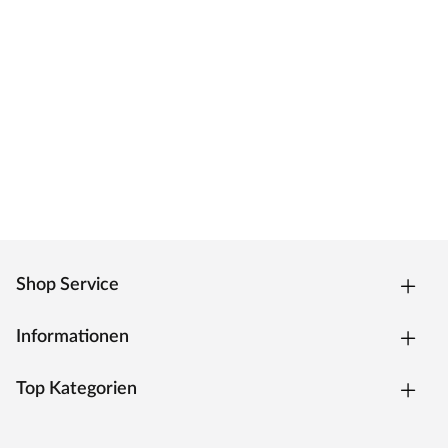
Zarge CPL weiß
Moderne Zarge mit Laminatoberfläche und Designkante
für weiße Zimmertüren.
Oberfläche - CPL
Die Zarge besitzt eine Laminatoberfläche, auch CPL
(Continious Pressure Laminate) genannt, die
widerstandsfähig, kratzfest und einfach zu reinigen ist. Das
Dekor ist kaum von einer herkömmlichen
Funieroberfläche zu unterscheiden.
Kantenausführung - Designkante
Shop Service
Die Außenkanten sind eckig mit einem abgerundeten
Ende. Dies verleiht der Zarge ein klassisches Aussehen und
sorgt zugleich für einen fließenden Übergang.
Informationen
Drückergarnitur Bellina, Edelstahl matt
Top Kategorien
Drückergarnitur in Buntbartausführung mit rundem L-
Form-Griff und runden Klipprosetten, Edelstahl matt.