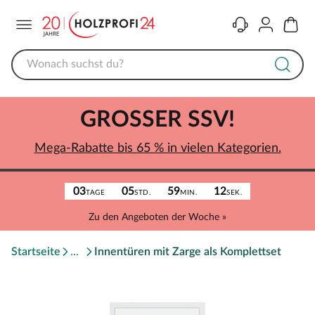
Menü
Kontakt
Konto
Warenk
GROSSER SSV!
Mega-Rabatte bis 65 % in vielen Kategorien.
03
05
59
12
TAGE
STD.
MIN.
SEK.
Zu den Angeboten der Woche »
Startseite
Innentüren mit Zarge als Komplettset