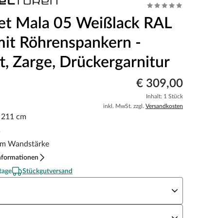
et Mala 05 Weißlack RAL
it Röhrenspankern -
t, Zarge, Drückergarnitur
€ 309,00
Inhalt: 1 Stück
inkl. MwSt. zzgl.
Versandkosten
x 211 cm
s
m Wandstärke
nformationen
tage
Stückgutversand
eite x Höhe
N Richtung