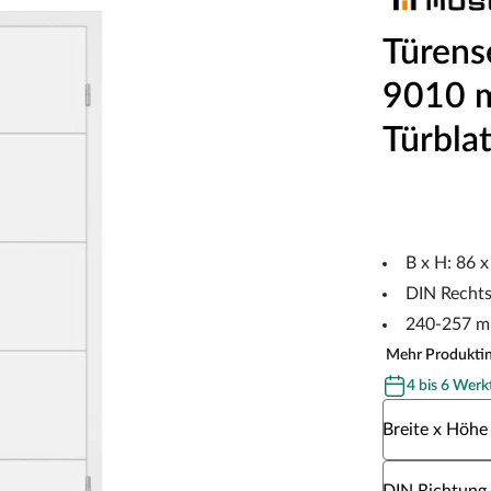
Türens
9010 m
Türblat
B x H: 86 
DIN Recht
240-257 m
Mehr Produkti
4 bis 6 Werk
Wähle eine Br
Breite x Höhe
Wähle eine DI