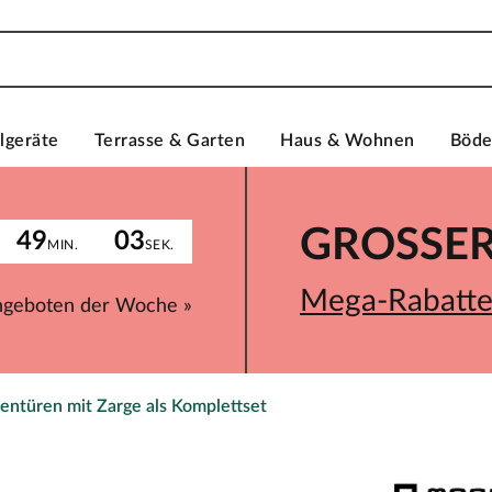
lgeräte
Terrasse & Garten
Haus & Wohnen
Böd
GROSSER 
49
03
MIN.
SEK.
Mega-Rabatte 
ngeboten der Woche »
entüren mit Zarge als Komplettset