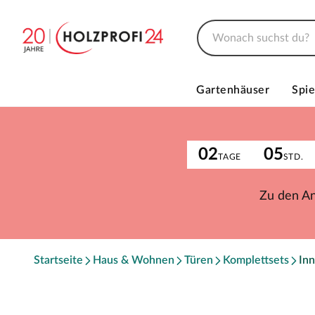
Gartenhäuser
Spie
02
05
TAGE
STD.
Zu den A
Startseite
Haus & Wohnen
Türen
Komplettsets
Inn