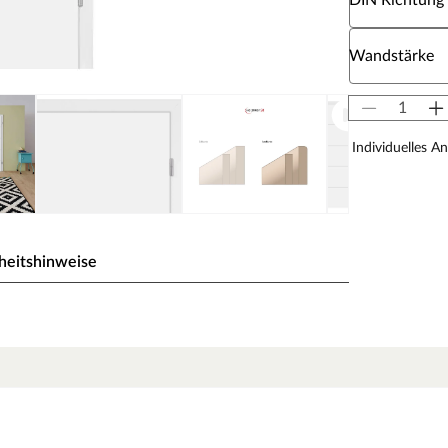
DIN Richtung
Wähle eine W
Wandstärke
Individuelles A
heitshinweise
la. Die vier eingefrästen Querstreifen schaffen