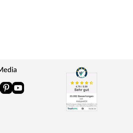
 Media