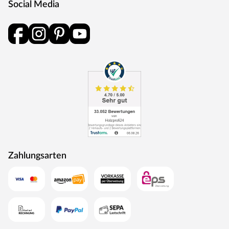
Social Media
langlebiger als Eckkanten.
Drückergarnitur Bellina, Edelstahl matt
Drückergarnitur in Buntbartausführung mit rundem L-
Form-Griff und runden Klipprosetten, Edelstahl matt.
Rosettengarnitur
Eine Drückergarnitur mit geteilter Aufnahme für Drücker-
und Schlüsselabdeckung. Die Rosetten decken nur die
Bereiche um den Drücker bzw. um das Schlüsselloch ab.
BB-Verriegelung
Das klassische Standardschloss für Zimmertüren.
Oberfläche
Zahlungsarten
Die Garnitur ist mit einer Oberfläche aus Edelstahl
ausgestattet, somit sehr robust und verleiht der Tür ein
hochwertiges Aussehen.
MOSEL TÜREN – das sind Qualitätstüren „Made in
Germany“
Die Entwicklung neuer Produktionsverfahren und die