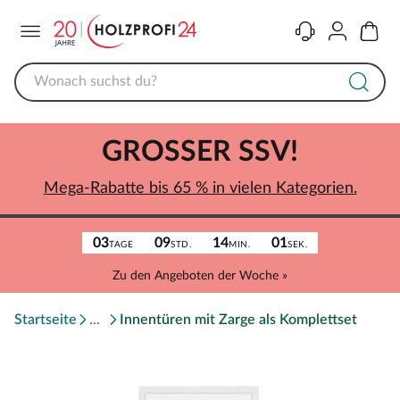
Menü
Kontakt
Konto
Warenk
GROSSER SSV!
Mega-Rabatte bis 65 % in vielen Kategorien.
03
09
14
01
TAGE
STD.
MIN.
SEK.
Zu den Angeboten der Woche »
Startseite
Innentüren mit Zarge als Komplettset