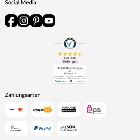
Social Media
langlebiger als Eckkanten.
Drückergarnitur Bellina, Edelstahl matt
Drückergarnitur in Buntbartausführung mit rundem L-
Form-Griff und runden Klipprosetten, Edelstahl matt.
Rosettengarnitur
Eine Drückergarnitur mit geteilter Aufnahme für Drücker-
und Schlüsselabdeckung. Die Rosetten decken nur die
Bereiche um den Drücker bzw. um das Schlüsselloch ab.
BB-Verriegelung
Das klassische Standardschloss für Zimmertüren.
Oberfläche
Zahlungsarten
Die Garnitur ist mit einer Oberfläche aus Edelstahl
ausgestattet, somit sehr robust und verleiht der Tür ein
hochwertiges Aussehen.
MOSEL TÜREN – das sind Qualitätstüren „Made in
Germany“
Die Entwicklung neuer Produktionsverfahren und die