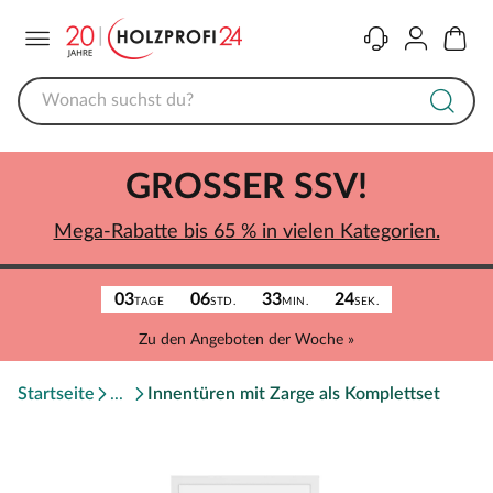
Menü
Kontakt
Konto
Warenk
GROSSER SSV!
Mega-Rabatte bis 65 % in vielen Kategorien.
03
06
33
24
TAGE
STD.
MIN.
SEK.
Zu den Angeboten der Woche »
Startseite
Innentüren mit Zarge als Komplettset