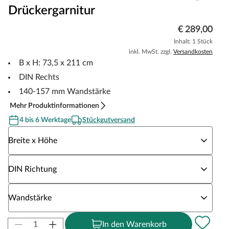
Drückergarnitur
€ 289,00
Inhalt: 1 Stück
inkl. MwSt. zzgl.
Versandkosten
B x H: 73,5 x 211 cm
DIN Rechts
140-157 mm Wandstärke
Mehr Produktinformationen
4 bis 6 Werktage
Stückgutversand
Wähle eine Breite x Höhe
Breite x Höhe
Wähle eine DIN Richtung
DIN Richtung
Wähle eine Wandstärke
Wandstärke
In den Warenkorb