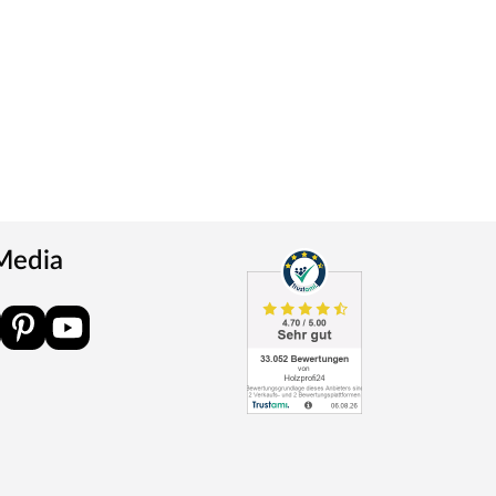
 Media