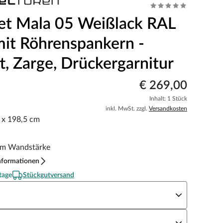
et Mala 05 Weißlack RAL
it Röhrenspankern -
t, Zarge, Drückergarnitur
€ 269,00
Inhalt: 1 Stück
inkl. MwSt. zzgl.
Versandkosten
5 x 198,5 cm
m Wandstärke
nformationen
tage
Stückgutversand
eite x Höhe
N Richtung