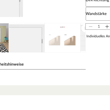
DIN Richtung
Wähle eine W
Wandstärke
Individuelles A
heitshinweise
la. Die vier eingefrästen Querstreifen schaffen