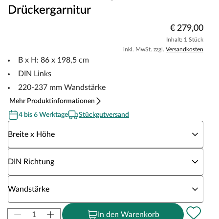
Drückergarnitur
€ 279,00
Inhalt: 1 Stück
inkl. MwSt. zzgl.
Versandkosten
B x H: 86 x 198,5 cm
DIN Links
220-237 mm Wandstärke
Mehr Produktinformationen
4 bis 6 Werktage
Stückgutversand
Wähle eine Breite x Höhe
Breite x Höhe
Wähle eine DIN Richtung
DIN Richtung
Wähle eine Wandstärke
Wandstärke
In den Warenkorb