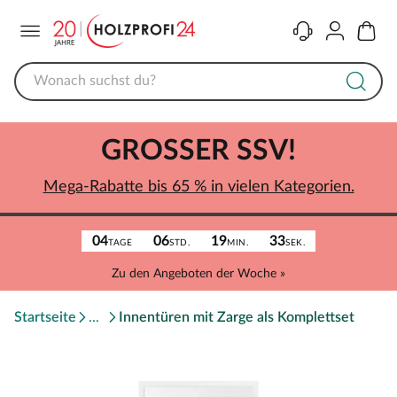
Menü
Kontakt
Konto
Warenk
GROSSER SSV!
Mega-Rabatte bis 65 % in vielen Kategorien.
04
06
19
33
TAGE
STD.
MIN.
SEK.
Zu den Angeboten der Woche »
Startseite
Innentüren mit Zarge als Komplettset