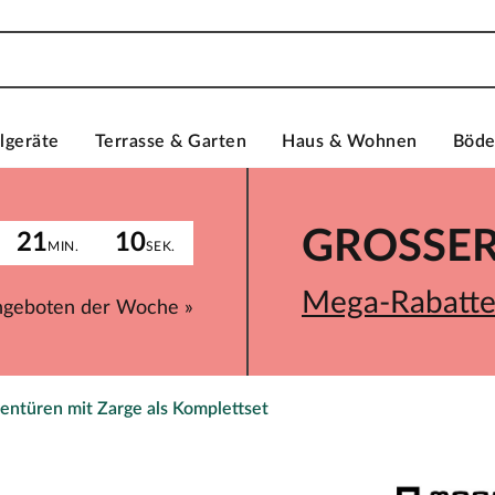
lgeräte
Terrasse & Garten
Haus & Wohnen
Böd
GROSSER 
21
10
MIN.
SEK.
Mega-Rabatte 
ngeboten der Woche »
entüren mit Zarge als Komplettset