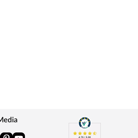
 Media