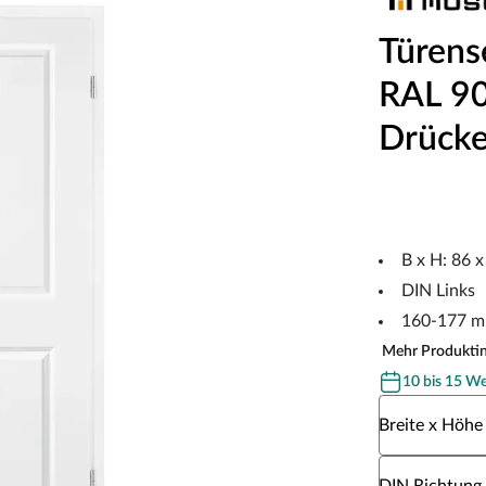
Türens
RAL 901
Drücke
B x H: 86 
DIN Links
160-177 m
Mehr Produkti
10 bis 15 W
Wähle eine Br
Breite x Höhe
Wähle eine DI