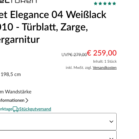
et Elegance 04 Weißlack
0 - Türblatt, Zarge,
rgarnitur
€ 259,00
UVP
€ 279,00
Inhalt: 1 Stück
inkl. MwSt. zzgl.
Versandkosten
x 198,5 cm
m Wandstärke
nformationen
erktage
Stückgutversand
eite x Höhe
N Richtung