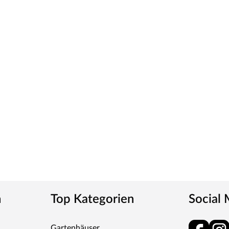
ck wird durch UV-Strahlung gehärtet und ist so sehr
ies verleiht der Tür ein klassisches Aussehen und
tt
m-Griff und runden Klipprosetten, Edelstahl
und Schlüsselabdeckung. Die Rosetten decken nur die
n
Top Kategorien
Social
tet, somit sehr robust und verleiht der Tür ein
Gartenhäuser