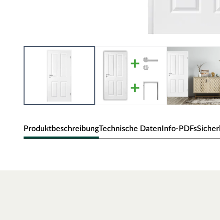
Produktbeschreibung
Technische Daten
Info-PDFs
Sicher
Zimmertür Elegance 04
Klassische Zimmertür mit Weißlack und Rundkante.
Oberfläche - Weißlack
Diese Weißlack-Oberfläche ist im Weißton RAL 9010 (Reinw
der ein weicheres und gedeckteres Weiß ausweist. Durch die