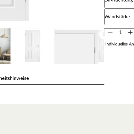
DIN Richtung
Wähle eine W
Wandstärke
Individuelles A
heitshinweise
eiß) gehalten, einem der gebräuchlichsten Weißtöne,
 milde Note des Tons fügt sich die Oberfläche ideal in