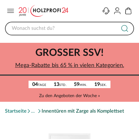
Menü
Kontakt
Konto
Warenk
GROSSER SSV!
Mega-Rabatte bis 65 % in vielen Kategorien.
04
13
59
19
TAGE
STD.
MIN.
SEK.
Zu den Angeboten der Woche »
Startseite
Innentüren mit Zarge als Komplettset