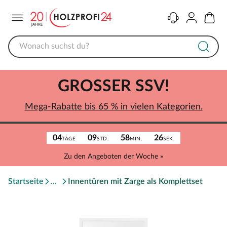
Menü
Kontakt
Konto
Warenk
GROSSER SSV!
Mega-Rabatte bis 65 % in vielen Kategorien.
04
09
58
26
TAGE
STD.
MIN.
SEK.
Zu den Angeboten der Woche »
Startseite
Innentüren mit Zarge als Komplettset