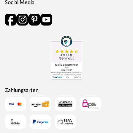
Social Media
Eine Drückergarnitur mit geteilter Aufnahme für Drücker-
und Schlüsselabdeckung. Die Rosetten decken nur die
Bereiche um den Drücker bzw. um das Schlüsselloch ab.
BB-Verriegelung
Das klassische Standardschloss für Zimmertüren.
Oberfläche
Die Garnitur ist mit einer Oberfläche aus Edelstahl
ausgestattet, somit sehr robust und verleiht der Tür ein
hochwertiges Aussehen.
MOSEL TÜREN – das sind Qualitätstüren „Made in
Germany“
Die Entwicklung neuer Produktionsverfahren und die
Zahlungsarten
modernste Fertigungsanlage Europas machen das in
Trierweiler ansässige Unternehmen Mosel Türen
einzigartig. Seit 1996 nutzt der Familienbetrieb sein
Expertenwissen, um moderne Türen zu schaffen. Das
umfangreiche Sortiment deckt alle Wünsche ab:
Designtüren, Stiltüren, Holztüren in verschiedensten