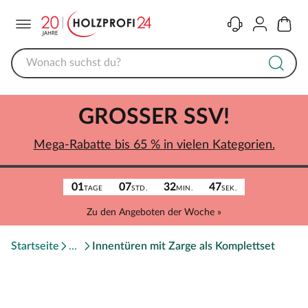
Menü
Kontakt
Konto
Warenk
GROSSER SSV!
Mega-Rabatte bis 65 % in vielen Kategorien.
01
07
32
47
TAGE
STD.
MIN.
SEK.
Zu den Angeboten der Woche »
Startseite
Innentüren mit Zarge als Komplettset