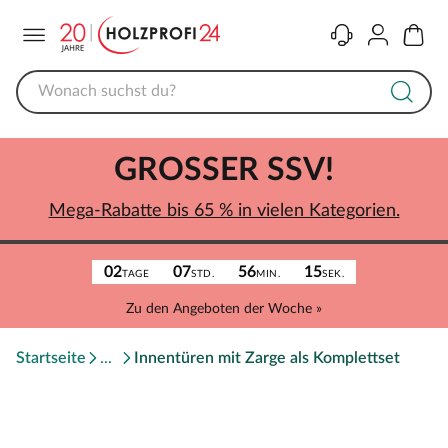
Menü
Kontakt
Konto
Warenk
GROSSER SSV!
Mega-Rabatte bis 65 % in vielen Kategorien.
02
07
56
15
TAGE
STD.
MIN.
SEK.
Zu den Angeboten der Woche »
Startseite
Innentüren mit Zarge als Komplettset