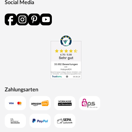
Social Media
Eine Drückergarnitur mit geteilter Aufnahme für Drücker-
und Schlüsselabdeckung. Die Rosetten decken nur die
Bereiche um den Drücker bzw. um das Schlüsselloch ab.
BB-Verriegelung
Das klassische Standardschloss für Zimmertüren.
Oberfläche
Die Garnitur ist mit einer Oberfläche aus Edelstahl
ausgestattet, somit sehr robust und verleiht der Tür ein
hochwertiges Aussehen.
MOSEL TÜREN – das sind Qualitätstüren „Made in
Germany“
Die Entwicklung neuer Produktionsverfahren und die
Zahlungsarten
modernste Fertigungsanlage Europas machen das in
Trierweiler ansässige Unternehmen Mosel Türen
einzigartig. Seit 1996 nutzt der Familienbetrieb sein
Expertenwissen, um moderne Türen zu schaffen. Das
umfangreiche Sortiment deckt alle Wünsche ab:
Designtüren, Stiltüren, Holztüren in verschiedensten