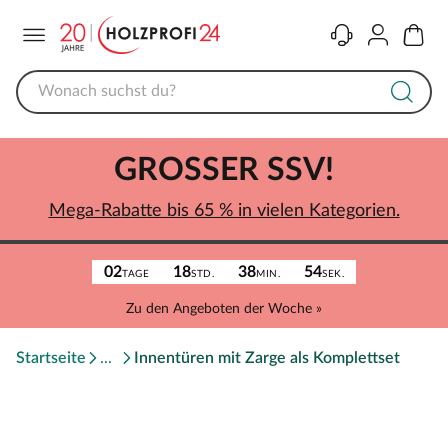
Menü
Kontakt
Konto
Warenk
GROSSER SSV!
Mega-Rabatte bis 65 % in vielen Kategorien.
02
18
38
54
TAGE
STD.
MIN.
SEK.
Zu den Angeboten der Woche »
Startseite
Innentüren mit Zarge als Komplettset