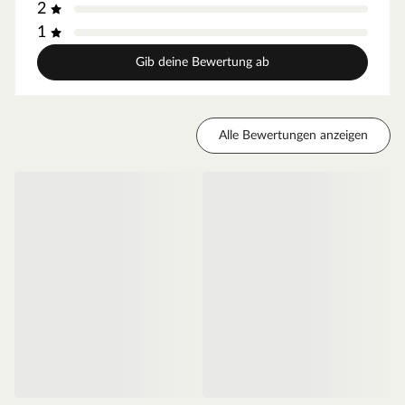
2
Die Außenkanten des Türblattes sind abgerundet und
sorgen so für einen fließenden Übergang. Zudem sind
1
diese langlebiger als Eckkanten.
Gib deine Bewertung ab
Falzkante - gefälzt
Diese Tür ist gefälzt und liegt mit dem Türblatt auf der
Zarge auf, da die Kante eine L-Form besitzt. Stumpfe
Türen dagegen haben diese Kante nicht, und sind meist
Alle Bewertungen anzeigen
deswegen nicht so gut abgedichtet.
Mittellage - Röhrenspanplatte
Das Innenleben dieser Tür besteht aus einer
Röhrenspanplatte. Die Spanplatte sorgt für einen
erhöhten Schallschutz, die röhrenförmigen Aussparungen
für weniger Gewicht und somit für eine leichtgängige
Bedienung.
Zarge CPL weiß
Moderne Zarge mit Laminatoberfläche und Rundkante
für weiße Zimmertüren.
Oberfläche - CPL
Die Zarge besitzt eine Laminatoberfläche, auch CPL