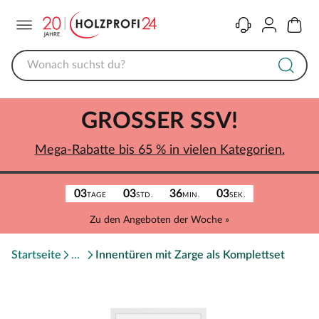
Menü
Kontakt
Konto
Warenk
GROSSER SSV!
Mega-Rabatte bis 65 % in vielen Kategorien.
03
03
36
03
TAGE
STD.
MIN.
SEK.
Zu den Angeboten der Woche »
Startseite
Innentüren mit Zarge als Komplettset