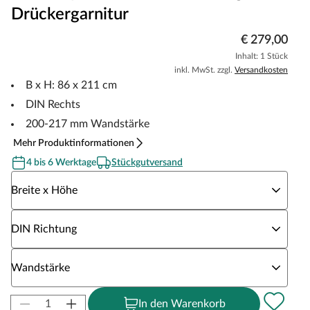
Drückergarnitur
€ 279,00
Inhalt: 1 Stück
inkl. MwSt. zzgl.
Versandkosten
B x H: 86 x 211 cm
DIN Rechts
200-217 mm Wandstärke
Mehr Produktinformationen
4 bis 6 Werktage
Stückgutversand
Wähle eine Breite x Höhe
Breite x Höhe
Wähle eine DIN Richtung
DIN Richtung
Wähle eine Wandstärke
Wandstärke
In den Warenkorb