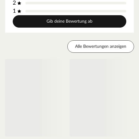
2
Die Außenkanten des Türblattes sind abgerundet und
sorgen so für einen fließenden Übergang. Zudem sind
1
diese langlebiger als Eckkanten.
Gib deine Bewertung ab
Falzkante - gefälzt
Diese Tür ist gefälzt und liegt mit dem Türblatt auf der
Zarge auf, da die Kante eine L-Form besitzt. Stumpfe
Türen dagegen haben diese Kante nicht, und sind meist
Alle Bewertungen anzeigen
deswegen nicht so gut abgedichtet.
Mittellage - Röhrenspanplatte
Das Innenleben dieser Tür besteht aus einer
Röhrenspanplatte. Die Spanplatte sorgt für einen
erhöhten Schallschutz, die röhrenförmigen Aussparungen
für weniger Gewicht und somit für eine leichtgängige
Bedienung.
Zarge CPL weiß
Moderne Zarge mit Laminatoberfläche und Rundkante
für weiße Zimmertüren.
Oberfläche - CPL
Die Zarge besitzt eine Laminatoberfläche, auch CPL