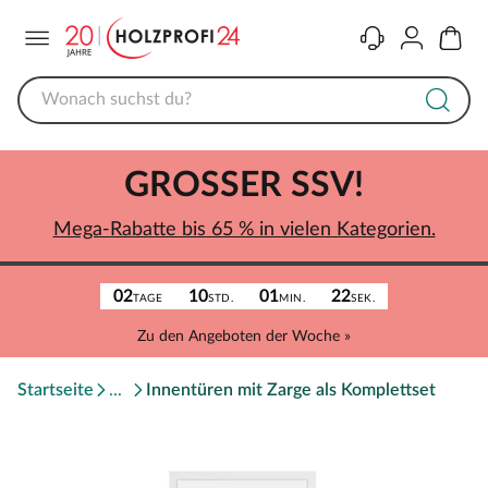
Menü
Kontakt
Konto
Warenk
GROSSER SSV!
Mega-Rabatte bis 65 % in vielen Kategorien.
02
10
01
22
TAGE
STD.
MIN.
SEK.
Zu den Angeboten der Woche »
Startseite
Innentüren mit Zarge als Komplettset