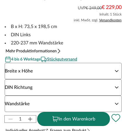
€ 229,00
UVP
€ 249,00
Inhalt: 1 Stück
inkl. MwSt. zzgl.
Versandkosten
B x H: 73,5 x 198,5 cm
DIN Links
220-237 mm Wandstärke
Mehr Produktinformationen
4 bis 6 Werktage
Stückgutversand
Wähle eine Breite x Höhe
Breite x Höhe
Wähle eine DIN Richtung
DIN Richtung
Wähle eine Wandstärke
Wandstärke
In den Warenkorb
Individuelles Angebot
Fragen zum Produkt