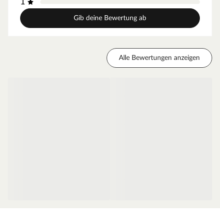
1
geringes Türgewicht und ermöglicht eine einfache
Handhabung im Alltag.
Gib deine Bewertung ab
Zarge Weißlack
Moderne Zarge mit Weißlackoberfläche und
Alle Bewertungen anzeigen
Designkante für weiße Zimmertüren.
Oberfläche - Weißlack
Diese Weißlack-Oberfläche ist im Weißton RAL 9010
(Reinweiß) gehalten, einem der gebräuchlichsten
Weißtöne, der ein weicheres und gedeckteres Weiß
ausweist. Durch die milde Note des Tons fügt sich die
Oberfläche ideal in klassische oder farbenreiche
Innenräume ein und sorgt für einen angenehmen,
neutralen Ausgleich. Der makellose Auftrag dank des
innovativen Walz- und Spritzverfahrens ermöglicht einen
besonders einheitlichen Überzug. Das Ergebnis ist eine
seidenmatte Weißlack-Oberfläche.
Die Tatsache, dass Weiß nicht gleich Weiß ist, solltest Du
beim Türenkauf unbedingt beachten. Computer-, Tablet-