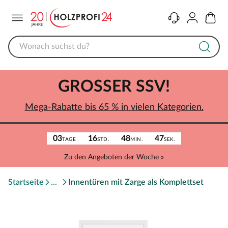
Menü
Kontakt
Konto
Warenk
GROSSER SSV!
Mega-Rabatte bis 65 % in vielen Kategorien.
03
16
48
47
TAGE
STD.
MIN.
SEK.
Zu den Angeboten der Woche »
Startseite
Innentüren mit Zarge als Komplettset