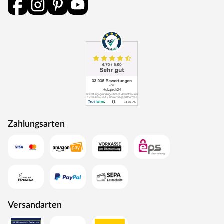
durchlaufen eine Qualitätskontrolle, in der Langlebigkeit
durch Dauerfunktionstests geprüft wird. Darüber hinaus
spielt Umweltschutz eine große Rolle im Unternehmen.
Rohstoffe werden aus nachhaltiger Waldbewirtschaftung
bezogen, und Holzabfälle fließen über ein Heizkraftwerk
als Energie zurück in den Produktionskreislauf.
Zahlungsarten
Versandarten