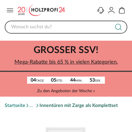
Menü
Kontakt
Konto
Warenk
GROSSER SSV!
Mega-Rabatte bis 65 % in vielen Kategorien.
04
05
44
53
TAGE
STD.
MIN.
SEK.
Zu den Angeboten der Woche »
Startseite
Innentüren mit Zarge als Komplettset