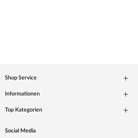
Das Innenleben dieser Tür besteht aus einer
Röhrenspanplatte. Die Spanplatte sorgt für einen
erhöhten Schallschutz, die röhrenförmigen Aussparungen
für weniger Gewicht und somit für eine leichtgängige
Bedienung.
Zarge CPL weiß
Moderne Zarge mit Laminatoberfläche und Designkante
für weiße Zimmertüren.
Oberfläche - CPL
Shop Service
Die Zarge besitzt eine Laminatoberfläche, auch CPL
(Continious Pressure Laminate) genannt, die
widerstandsfähig, kratzfest und einfach zu reinigen ist. Das
Informationen
Dekor ist kaum von einer herkömmlichen
Funieroberfläche zu unterscheiden.
Top Kategorien
Kantenausführung - Designkante
Die Außenkanten sind eckig mit einem abgerundeten
Ende. Dies verleiht der Zarge ein klassisches Aussehen und
Social Media
sorgt zugleich für einen fließenden Übergang.