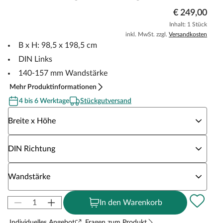
€ 249,00
Inhalt: 1 Stück
inkl. MwSt. zzgl.
Versandkosten
B x H: 98,5 x 198,5 cm
DIN Links
140-157 mm Wandstärke
Mehr Produktinformationen
4 bis 6 Werktage
Stückgutversand
Wähle eine Breite x Höhe
Breite x Höhe
Wähle eine DIN Richtung
DIN Richtung
Wähle eine Wandstärke
Wandstärke
In den Warenkorb
Individuelles Angebot
Fragen zum Produkt