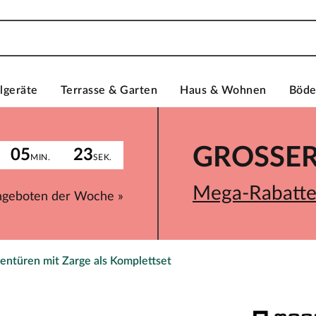
lgeräte
Terrasse & Garten
Haus & Wohnen
Böd
GROSSER 
05
23
MIN.
SEK.
Mega-Rabatte 
ngeboten der Woche »
entüren mit Zarge als Komplettset