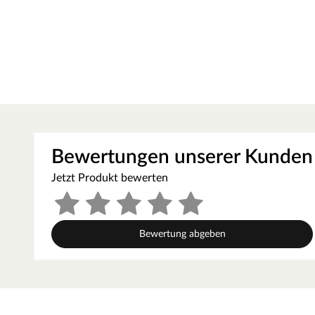
Schutzschicht auf der Oberfläche. Als wahres Allround-Tal
und Temperaturen stand, ist stoß-, kratz- und abriebfest un
Weiß RAL 9003
Die Oberfläche weiß RAL 9003 ist einer der weißesten Weiß
zu hochweißen Innenräumen, sodass die weiße Tür neben de
harmonischer Übergang zwischen Wandfarbe und Tür gescha
Wandfarben.
Die Tatsache, dass Weiß nicht gleich Weiß ist, solltest
Tablet- und Handydisplays können unterschiedliche Weißt
Bewertungen unserer Kunden
RAL Wert gibt eine zuverlässige Auskunft über den ausge
Farbbeschreibung. Um sich ein genaues Bild über die v
Jetzt Produkt bewerten
RAL-Farbfächer oder RAL-Farbkarten. Beide ermöglichen 
Farbabgleich vor Ort.
Bewertung abgeben
Kantenausführung - Rundkante
Die Außenkanten des Türblattes sind abgerundet und sorgen
langlebiger als Eckkanten.
Mittellage - Röhrenspanplatte
Das Innenleben dieser Tür besteht aus einer Röhrenspanplat