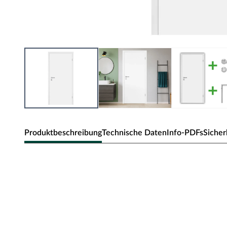
Produktbeschreibung
Technische Daten
Info-PDFs
Sicher
Zimmertür Alba
Klassische Zimmertür in subtiler Holzoptik und Rundkan
Oberfläche - CPL
Die Tür besitzt eine Laminatoberfläche, auch CPL (Continio
Kombination aus elektronenstrahlgehärtetem Kunststoff un