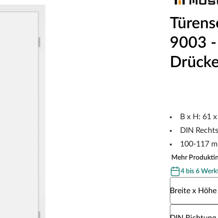
Türens
9003 - 
Drücke
B x H: 61 
DIN Recht
100-117 m
Mehr Produkti
4 bis 6 Werk
Wähle eine Br
Breite x Höhe
Wähle eine DI