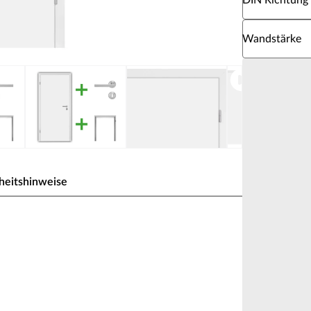
DIN Richtung
Wähle eine W
Wandstärke
heitshinweise
te.
us Pressure Laminate) genannt. CPL bildet dank der
d Melaminharzen eine extrem widerstandsfähige