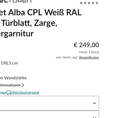
et Alba CPL Weiß RAL
Türblatt, Zarge,
rgarnitur
€ 249,00
Inhalt: 1 Stück
inkl. MwSt. zzgl.
Versandkosten
x 198,5 cm
s
m Wandstärke
nformationen
tage
Stückgutversand
eite x Höhe
N Richtung