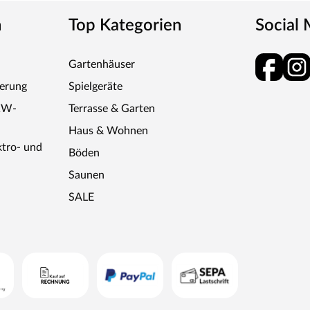
n
Top Kategorien
Social
tet, somit sehr robust und verleiht der Tür ein
Gartenhäuser
ferung
Spielgeräte
ren „Made in Germany“
KW-
Terrasse & Garten
dernste Fertigungsanlage Europas machen das in
Haus & Wohnen
g. Seit 1996 nutzt der Familienbetrieb sein
ktro- und
Böden
angreiche Sortiment deckt alle Wünsche ab:
erflächen, Farben und Maserungen. Alle Mosel-
Saunen
bigkeit durch Dauerfunktionstests geprüft wird.
SALE
 Unternehmen. Rohstoffe werden aus nachhaltiger
er ein Heizkraftwerk als Energie zurück in den