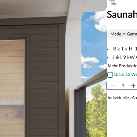
Saunah
Made in Ger
B x T x H:
inkl. 9 kW
Mehr Produkti
10 bis 15 W
Individuelles A