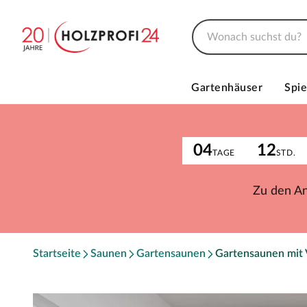
Gartenhäuser
Spie
04
12
TAGE
STD.
Zu den A
Startseite
Saunen
Gartensaunen
Gartensaunen mit