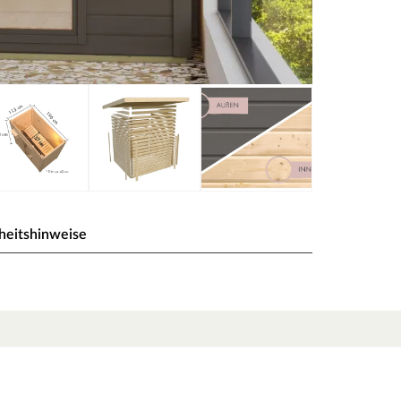
heitshinweise
agrau
rtige Materialien und attraktives Design sorgen
en. Hier können 1-2 Personen gleichzeitig
natürliche Isolierung. Weitestgehend frei von