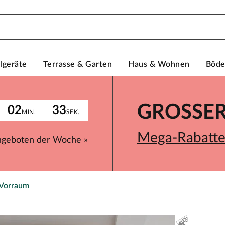
lgeräte
Terrasse & Garten
Haus & Wohnen
Böd
GROSSER 
02
33
MIN.
SEK.
Mega-Rabatte 
ngeboten der Woche »
 Vorraum