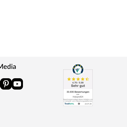
 Media