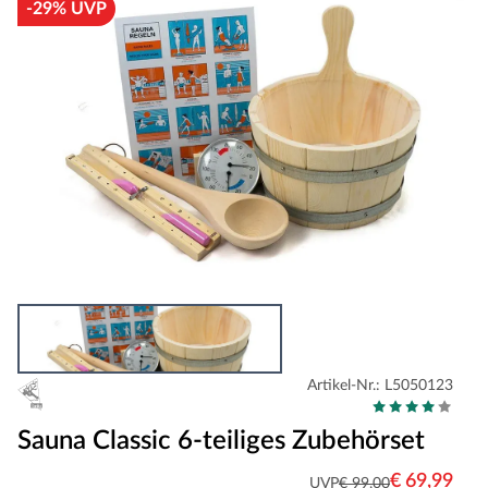
-29% UVP
Artikel-Nr.: L5050123
Sauna Classic 6-teiliges Zubehörset
€ 69,99
UVP
€ 99,00