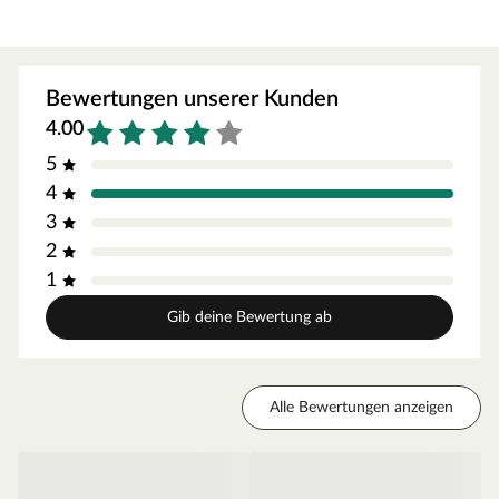
Sanduhr
Aufgusskübel aus Fichtenholz mit 4 Liter
Fassungsvermögen
Bewertungen unserer Kunden
3 Liter Kunststoffeinsatz für Aufgusskübel
4.00
Klimamesser (Hygro- und Thermometer) mit 10 cm
5
Durchmesser
4
3
2
1
Gib deine Bewertung ab
Alle Bewertungen anzeigen