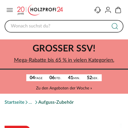
Menü
Kontakt
Konto
Warenk
GROSSER SSV!
Mega-Rabatte bis 65 % in vielen Kategorien.
04
06
41
52
TAGE
STD.
MIN.
SEK.
Zu den Angeboten der Woche »
Startseite
Aufguss-Zubehör