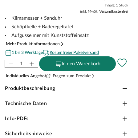
Inhalt: 1 Stück
inkl. MwSt.
Versandkostenfrei
Klimamesser + Sanduhr
Schöpfkelle + Baderegeltafel
Aufgusseimer mit Kunststoffeinsatz
Mehr Produktinformationen
1 bis 3 Werktage
Kostenfreier Paketversand
In den Warenkorb
Individuelles Angebot
Fragen zum Produkt
Produktbeschreibung
Technische Daten
KARIBU Sauna Zubehörset Classic 6-teilig
Das Set besteht aus:
Info-PDFs
Schöpfkelle
Sicherheitshinweise
Baderegeltafel Sauna