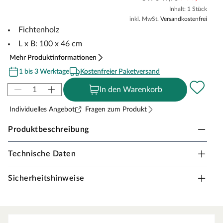
Inhalt: 1 Stück
inkl. MwSt.
Versandkostenfrei
Fichtenholz
L x B: 100 x 46 cm
Mehr Produktinformationen
1 bis 3 Werktage
Kostenfreier Paketversand
In den Warenkorb
Individuelles Angebot
Fragen zum Produkt
Produktbeschreibung
Technische Daten
KARIBU Bodenrost (Fichte)
Bewahrt Ihre Füße vor kalten Fliesen.
Sicherheitshinweise
aus massivem Fichtenholz
passend für alle Saunen
Maße: 100 x 46 cm (L x B)