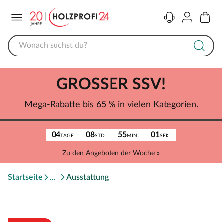
Menü
Kontakt
Konto
Warenk
GROSSER SSV!
Mega-Rabatte bis 65 % in vielen Kategorien.
04
08
55
01
TAGE
STD.
MIN.
SEK.
Zu den Angeboten der Woche »
Startseite
Ausstattung