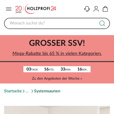
Menü
Kontakt
Konto
Warenk
GROSSER SSV!
Mega-Rabatte bis 65 % in vielen Kategorien.
03
16
33
16
TAGE
STD.
MIN.
SEK.
Zu den Angeboten der Woche »
Startseite
Systemsaunen