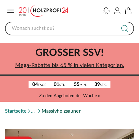
Menü
Kontakt
Konto
Warenk
GROSSER SSV!
Mega-Rabatte bis 65 % in vielen Kategorien.
04
01
55
39
TAGE
STD.
MIN.
SEK.
Zu den Angeboten der Woche »
Startseite
Massivholzsaunen