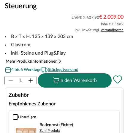
Steuerung
€ 2.009,00
UVP
€ 2.607,90
Inhalt: 1 Stück
inkl. MwSt. zzgl.
Versandkosten
B x T x H: 135 x 139 x 203 cm
Glasfront
inkl. Steine und Plug&Play
Mehr Produktinformationen
4 bis 6 Werktage
Stückgutversand
In den Warenkorb
Zubehör
Empfohlenes Zubehör
Hinzufügen
Bodenrost (Fichte)
Bodenrost (Fichte)
Zum Produkt