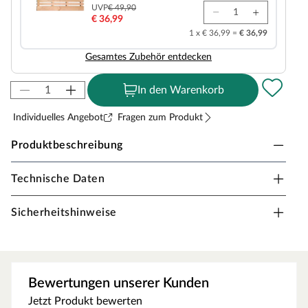
UVP
€ 49,90
€ 36,99
1 x € 36,99 =
€ 36,99
Gesamtes Zubehör entdecken
In den Warenkorb
Individuelles Angebot
Fragen zum Produkt
Produktbeschreibung
Technische Daten
Swedheat Innensauna in
Steck-/Schraubsystem
Sicherheitshinweise
Dieses Saunamodell – eine System- bzw. Elementsauna –
zeichnet sich durch seine besondere Sandwich-Bauweise
aus, d. h., die Wandelemente bestehen aus einzelnen
Schichten. Die bereits vorgefertigten Wandelemente aus
Bewertungen unserer Kunden
Fichte ermöglichen einen schnellen Aufbau innerhalb
Jetzt Produkt bewerten
weniger Stunden. Mit einer Wandstärke von 28 mm sind