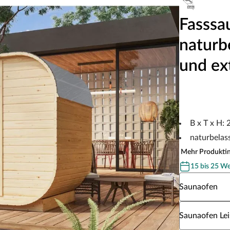
Fasssa
naturb
und ex
B x T x H:
naturbelas
Mehr Produkti
15 bis 25 W
Wähle eine S
Saunaofen
Wähle eine Sa
Saunaofen Lei