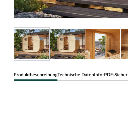
Produktbeschreibung
Technische Daten
Info-PDFs
Sicher
KARIBU Fasssauna Quadro 1 Pl
Fasssaunen ziehen mit ihrer außergewöhnlichen Optik nich
hervorragende technische Eigenschaften. Die runde Form 
Wärmezirkulation sowie ein besonders schnelles, spars
den Ecken und unter der Decke. Dank ihrer kompakten F