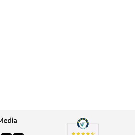
 Media