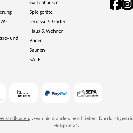
Gartenhäuser
ebten Saunasteine sind für alle Saunaöfen geeignet und
mespeicherung. Diabassteine sind separat in unserem
ferung
Spielgeräte
KW-
Terrasse & Garten
 werden:
Haus & Wohnen
unaofen (1,5 mm), siebenadriges Silikonkabel:
ktro- und
Böden
nschluss zum Steuergerät (2,5 mm), fünfadriges
Saunen
SALE
hluss/Steuergerät zur Saunaleuchte (1,5 mm)
treten innerhalb und außerhalb der Sauna.
 mit Schöpfkelle & Kunststoffeinsatz, Sanduhr,
alität
Versandkosten
, wenn nicht anders beschrieben. Die durchgestri
enhaus, Sauna, Spielgerät, Carport oder Pool –
Holzprofi24
.
ur ausgesuchtes erstklassiges Holz,