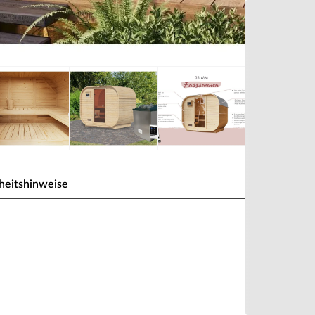
heitshinweise
us 38 mm naturbelassen
t nur alle Blicke auf sich, sondern bieten auch
ermöglicht eine optimale Luft- und
ames Erhitzen ohne unangenehmen Hitzestau in
orm und geringen Grundfläche sind Fasssaunen