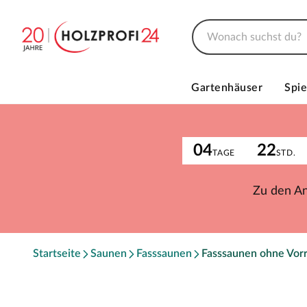
Gartenhäuser
Spie
04
22
TAGE
STD.
Zu den A
Startseite
Saunen
Fasssaunen
Fasssaunen ohne Vor