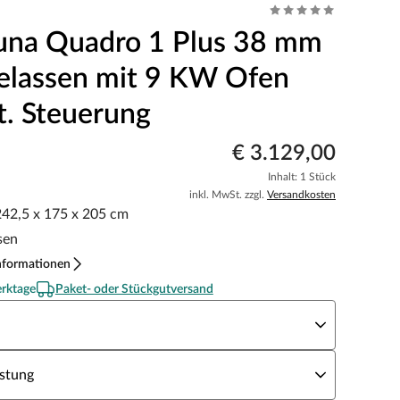
una Quadro 1 Plus 38 mm
elassen mit 9 KW Ofen
t. Steuerung
€ 3.129,00
Inhalt: 1 Stück
inkl. MwSt. zzgl.
Versandkosten
 242,5 x 175 x 205 cm
sen
nformationen
erktage
Paket- oder Stückgutversand
aunaofen
unaofen Leistung
stung