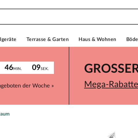
lgeräte
Terrasse & Garten
Haus & Wohnen
Böd
GROSSER 
46
09
MIN.
SEK.
Mega-Rabatte 
ngeboten der Woche »
raum