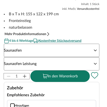
Inhalt: 1 Stück
inkl. MwSt.
Versandkostenfrei
B x T x H: 155 x 122 x 199 cm
Fronteinstieg
naturbelassen
Mehr Produktinformationen
4 bis 6 Werktage
Kostenfreier Stückgutversand
Wähle eine Saunaofen
Saunaofen
Wähle eine Saunaofen Leistung
Saunaofen Leistung
In den Warenkorb
Zubehör
Empfohlenes Zubehör
Hinzufügen