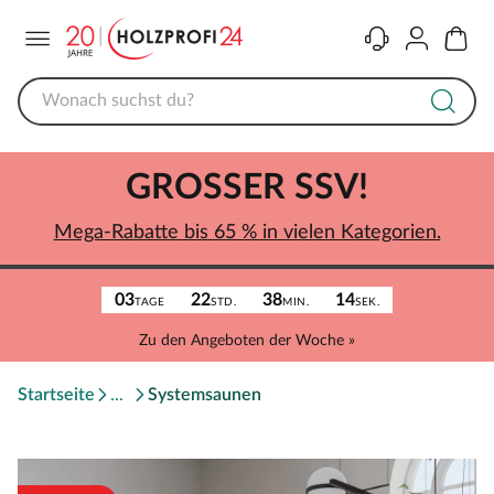
Menü
Kontakt
Konto
Warenk
GROSSER SSV!
Mega-Rabatte bis 65 % in vielen Kategorien.
03
22
38
14
TAGE
STD.
MIN.
SEK.
Zu den Angeboten der Woche »
Startseite
Systemsaunen