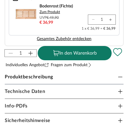
Bodenrost (Fichte)
Bodenrost (Fichte)
Zum Produkt
UVP
€ 49,90
€ 36,99
1 x € 36,99 =
€ 36,99
Gesamtes Zubehör entdecken
In den Warenkorb
Individuelles Angebot
Fragen zum Produkt
Produktbeschreibung
Technische Daten
KARIBU Innensauna Paradiso in
Elementbauweise
Info-PDFs
Dieses Saunamodell – eine System- bzw. Elementsauna –
zeichnet sich durch seine besondere Sandwich-Bauweise
Sicherheitshinweise
aus, d. h., die Wandelemente bestehen aus einzelnen
Schichten. Die bereits vorgefertigten Wandelemente aus