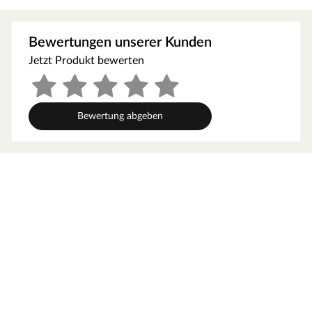
Fichte ermöglichen einen schnellen Aufbau innerhalb
weniger Stunden. Mit einer Wandstärke von 68 mm sind
Bewertungen unserer Kunden
Systemsaunen optimal isoliert und somit besonders
Jetzt Produkt bewerten
energiesparend. Wegen der sehr gut gedämmten
Elemente heizt sich die Systemsauna extra schnell auf.
Bei der Montage einer Sauna muss ein Mindestabstand
von 10 cm zu Wänden und Decke unbedingt eingehalten
Bewertung abgeben
werden, um eine gute Luftzirkulation zu gewährleisten.
So kann feucht-warme Luft besser abziehen. In diesem
Zusammenhang müssen die Mindestraumhöhe 192 cm
und -breite 139 cm beachtet werden.
Grundausstattung
Innenmaße: In diese Sauna mit den Innenmaßen von B x
T x H:13,9 x 104 x 192 passen 1-2 Personen.
Saunaliegen: Auf 1 Liege wird das Saunaerlebnis
besonders bequem. Folgende Saunabänke werden
mitgeliefert: 1 Liege ca. 60 cm breit,1 Liege ca. 50 cm