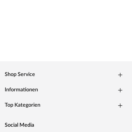
robuster und unempfindlicher gegen Stöße sind. Mit den
feinen Rundungen passt die Zarge sich optimal Ihrem
modernen Wohnraum an.
Verstellbereich
Die Zargen von Mosel können um 17 mm vergrößert
werden und lassen sich somit individuell an Ihre Wand
anpassen.
Bitte beachten Sie, dass die Wandstärke inklusive Putz
oder Fliesen beim Aufmaß an drei verschiedenen Stellen
gemessen werden muss. Für die benötigte Wandstärke
sollte die dickste gemessene Stelle gewählt werden.
Shop Service
Sollte die Wand nicht im Lot stehen, ist es
empfehlenswert, die nächstgrößere Zarge zu wählen.
Informationen
Falls diese im unteren Verstellbereich liegt, kann bei
unvollständig eingeschobener Zierbekleidung ein Spalt
Top Kategorien
zwischen Wand und Zarge entstehen. Dieser kann
anschließend mit Acryl aufgefüllt werden.
MOSEL TÜREN – das sind Qualitätstüren "Made in
Social Media
Germany"