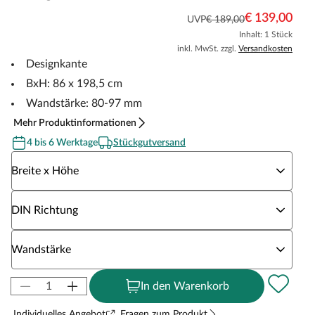
€ 139,00
UVP
€ 189,00
Inhalt: 1 Stück
inkl. MwSt. zzgl.
Versandkosten
Designkante
BxH: 86 x 198,5 cm
Wandstärke: 80-97 mm
Mehr Produktinformationen
4 bis 6 Werktage
Stückgutversand
Wähle eine Breite x Höhe
Breite x Höhe
Wähle eine DIN Richtung
DIN Richtung
Wähle eine Wandstärke
Wandstärke
In den Warenkorb
Individuelles Angebot
Fragen zum Produkt