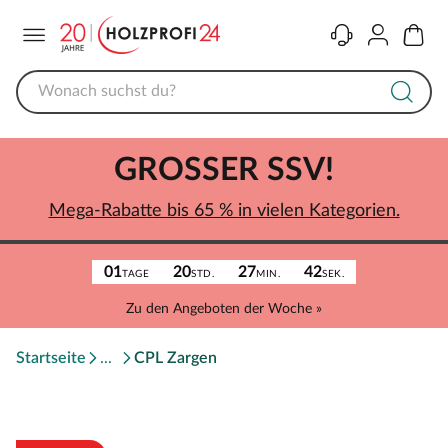
Menü
Kontakt
Konto
Warenk
GROSSER SSV!
Mega-Rabatte bis 65 % in vielen Kategorien.
01
20
27
42
TAGE
STD.
MIN.
SEK.
Zu den Angeboten der Woche »
Startseite
CPL Zargen