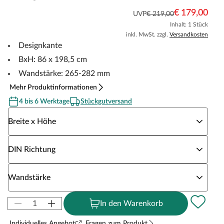
€ 179,00
UVP
€ 219,00
Inhalt: 1 Stück
inkl. MwSt. zzgl.
Versandkosten
Designkante
BxH: 86 x 198,5 cm
Wandstärke: 265-282 mm
Mehr Produktinformationen
4 bis 6 Werktage
Stückgutversand
Wähle eine Breite x Höhe
Breite x Höhe
Wähle eine DIN Richtung
DIN Richtung
Wähle eine Wandstärke
Wandstärke
In den Warenkorb
Individuelles Angebot
Fragen zum Produkt