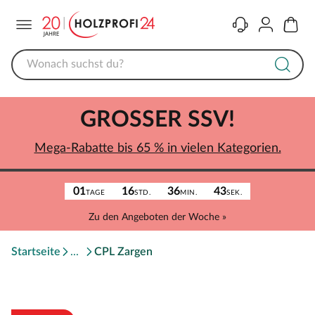
Menü
Kontakt
Konto
Warenk
GROSSER SSV!
Mega-Rabatte bis 65 % in vielen Kategorien.
01
16
36
43
TAGE
STD.
MIN.
SEK.
Zu den Angeboten der Woche »
Startseite
CPL Zargen