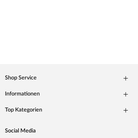
robuster und unempfindlicher gegen Stöße sind. Mit den
feinen Rundungen passt die Zarge sich optimal Ihrem
modernen Wohnraum an.
Verstellbereich
Die Zargen von Mosel können um 17 mm vergrößert
werden und lassen sich somit individuell an Ihre Wand
anpassen.
Bitte beachten Sie, dass die Wandstärke inklusive Putz
oder Fliesen beim Aufmaß an drei verschiedenen Stellen
gemessen werden muss. Für die benötigte Wandstärke
sollte die dickste gemessene Stelle gewählt werden.
Shop Service
Sollte die Wand nicht im Lot stehen, ist es
empfehlenswert, die nächstgrößere Zarge zu wählen.
Informationen
Falls diese im unteren Verstellbereich liegt, kann bei
unvollständig eingeschobener Zierbekleidung ein Spalt
Top Kategorien
zwischen Wand und Zarge entstehen. Dieser kann
anschließend mit Acryl aufgefüllt werden.
MOSEL TÜREN – das sind Qualitätstüren "Made in
Social Media
Germany"