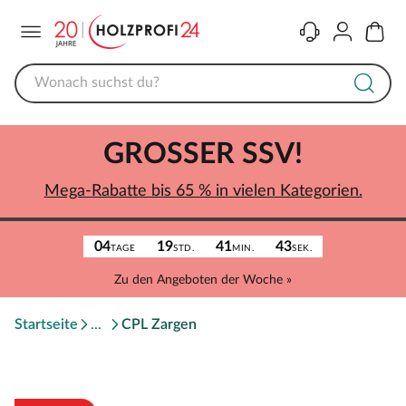
Menü
Kontakt
Konto
Warenk
GROSSER SSV!
Mega-Rabatte bis 65 % in vielen Kategorien.
04
19
41
43
TAGE
STD.
MIN.
SEK.
Zu den Angeboten der Woche »
Startseite
CPL Zargen