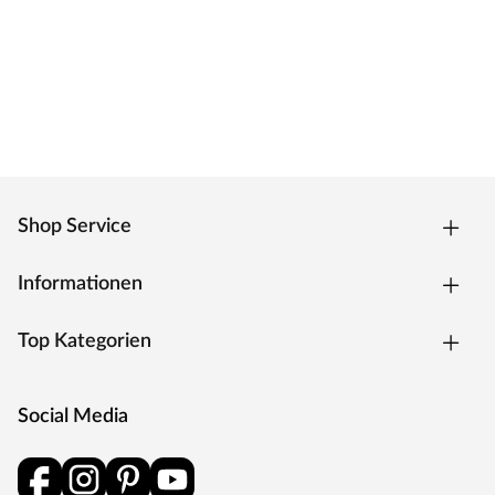
modernen Wohnraum an.
Verstellbereich
Die Zargen von Mosel können um 17 mm vergrößert
werden und lassen sich somit individuell an Ihre Wand
anpassen.
Bitte beachten Sie, dass die Wandstärke inklusive Putz
oder Fliesen beim Aufmaß an drei verschiedenen Stellen
gemessen werden muss. Für die benötigte Wandstärke
sollte die dickste gemessene Stelle gewählt werden.
Shop Service
Sollte die Wand nicht im Lot stehen, ist es
empfehlenswert, die nächstgrößere Zarge zu wählen.
Informationen
Falls diese im unteren Verstellbereich liegt, kann bei
unvollständig eingeschobener Zierbekleidung ein Spalt
Top Kategorien
zwischen Wand und Zarge entstehen. Dieser kann
anschließend mit Acryl aufgefüllt werden.
MOSEL TÜREN – das sind Qualitätstüren "Made in
Social Media
Germany"
Die Entwicklung neuer Produktionsverfahren und die
modernste Fertigungsanlage Europas machen das in