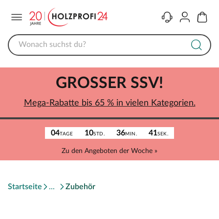
Menü
Kontakt
Konto
Warenk
GROSSER SSV!
Mega-Rabatte bis 65 % in vielen Kategorien.
04
10
36
41
TAGE
STD.
MIN.
SEK.
Zu den Angeboten der Woche »
Startseite
Zubehör