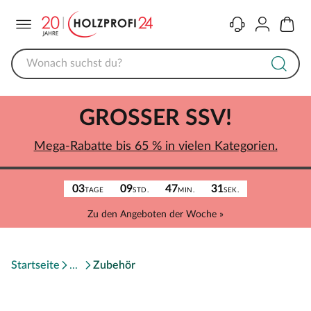
Menü
Kontakt
Konto
Warenk
GROSSER SSV!
Mega-Rabatte bis 65 % in vielen Kategorien.
03
09
47
31
TAGE
STD.
MIN.
SEK.
Zu den Angeboten der Woche »
Startseite
Zubehör