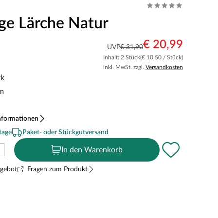
ge Lärche Natur
€ 20,99
UVP
€ 31,90
Inhalt: 2 Stück
(€ 10,50 / Stück)
inkl. MwSt. zzgl.
Versandkosten
rk
m
nformationen
tage
Paket- oder Stückgutversand
In den Warenkorb
ngebot
Fragen zum Produkt