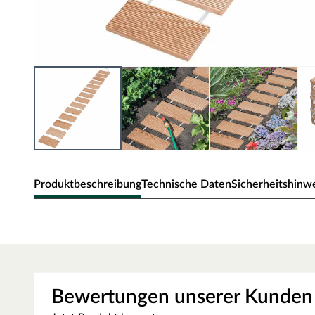
Produktbeschreibung
Technische Daten
Sicherheitshinw
WOODTEX Rollwege Lärche Na
Ob beim Säen, Pflanzen oder als praktischer Laufsteg a
naturbelassenem Lärchenholz ist vielseitig einsetzbar u
Bewertungen unserer Kunden
besteht aus je 14 Dielen (2 x 12 x 26 cm), die stabil auf 
Die grob geriffelte Oberseite sorgt für Trittsicherheit, wä