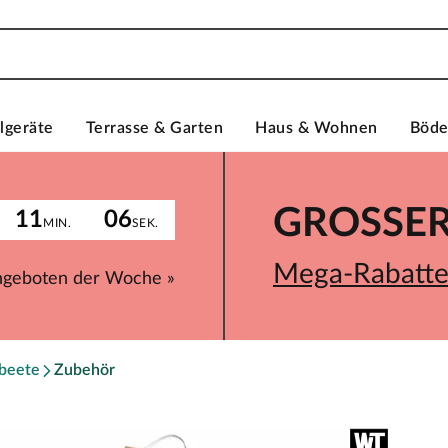
lgeräte
Terrasse & Garten
Haus & Wohnen
Böd
GROSSER 
11
06
MIN.
SEK.
Mega-Rabatte 
ngeboten der Woche »
beete
Zubehör