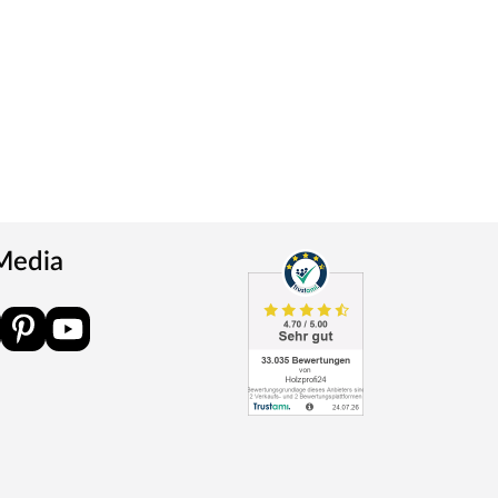
 Media