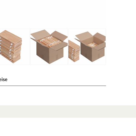
eise
tur
m Schwimmteich – dieser Rollweg aus massivem,
nd im Handumdrehen ausgerollt. Das 2er-Set
elastischen, wetterfesten Bändern vormontiert sind.
hrend die feinere Rückseite für eine alternative