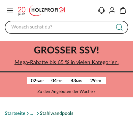
Menü
Kontakt
Konto
Warenk
GROSSER SSV!
Mega-Rabatte bis 65 % in vielen Kategorien.
02
04
43
29
TAGE
STD.
MIN.
SEK.
Zu den Angeboten der Woche »
Startseite
Stahlwandpools