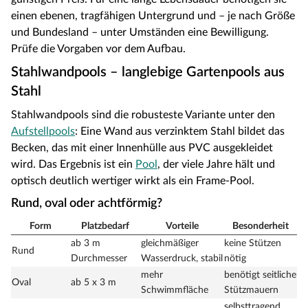
einen ebenen, tragfähigen Untergrund und – je nach Größe
und Bundesland – unter Umständen eine Bewilligung.
Prüfe die Vorgaben vor dem Aufbau.
Stahlwandpools – langlebige Gartenpools aus
Stahl
Stahlwandpools sind die robusteste Variante unter den
Aufstellpools
: Eine Wand aus verzinktem Stahl bildet das
Becken, das mit einer Innenhülle aus PVC ausgekleidet
wird. Das Ergebnis ist ein
Pool
, der viele Jahre hält und
optisch deutlich wertiger wirkt als ein Frame-Pool.
Rund, oval oder achtförmig?
Form
Platzbedarf
Vorteile
Besonderheit
ab 3 m
gleichmäßiger
keine Stützen
Rund
Durchmesser
Wasserdruck, stabil
nötig
mehr
benötigt seitliche
Oval
ab 5 x 3 m
Schwimmfläche
Stützmauern
selbsttragend,