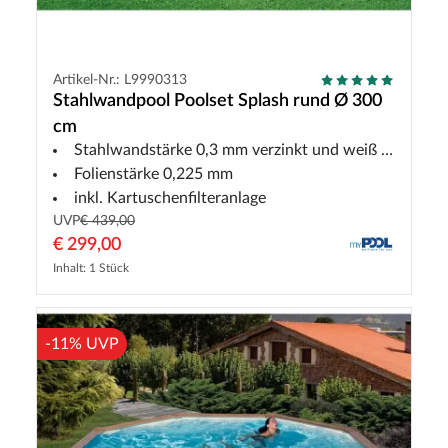
Artikel-Nr.: L9990313
Stahlwandpool Poolset Splash rund Ø 300
cm
Stahlwandstärke 0,3 mm verzinkt und weiß lackiert
Folienstärke 0,225 mm
inkl. Kartuschenfilteranlage
UVP
€ 439,00
€ 299,00
Inhalt: 1 Stück
-11% UVP