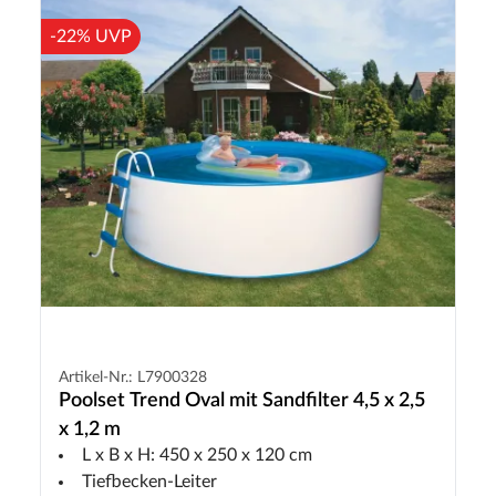
-22% UVP
Artikel-Nr.: L7900328
Poolset Trend Oval mit Sandfilter 4,5 x 2,5
x 1,2 m
L x B x H: 450 x 250 x 120 cm
Tiefbecken-Leiter