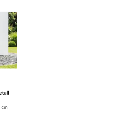
tall
0 cm