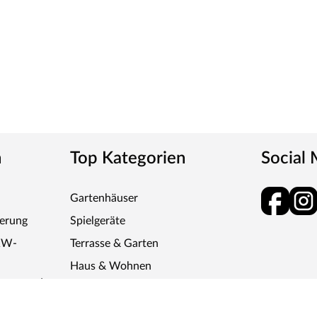
n
Top Kategorien
Social
Gartenhäuser
ferung
Spielgeräte
KW-
Terrasse & Garten
Haus & Wohnen
ktro- und
Böden
Saunen