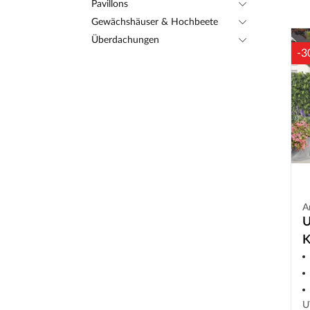
Pavillons
Gewächshäuser & Hochbeete
Überdachungen
-3
A
U
K
T
k
b
U