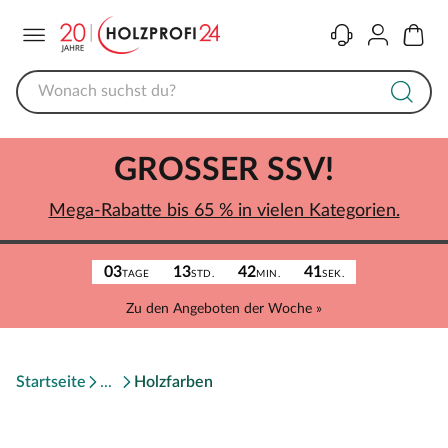
Menü
Kontakt
Konto
Warenk
GROSSER SSV!
Mega-Rabatte bis 65 % in vielen Kategorien.
03
13
42
41
TAGE
STD.
MIN.
SEK.
Zu den Angeboten der Woche »
Startseite
Holzfarben