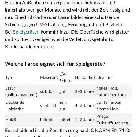
Holz im Außenbereich vergraut ohne Schutzanstrich
innerhalb weniger Monate und wird mit der Zeit rissig und
rau. Eine Holzfarbe oder Lasur bildet eine schützende
Schicht gegen UV-Strahlung, Feuchtigkeit und Pilzbefall.
Bei
Spielgeräten
kommt hinzu: Die Oberfläche wird glatter
und splittert weniger, was die Verletzungsgefahr für
Kinderhände reduziert.
Welche Farbe eignet sich für Spielgeräte?
UV-
Typ
Maserung
Haltbarkeit
Ideal für
Schutz
Lasur
neues Holz,
sichtbar
gut
2–3 Jahre
(halbtransparent)
natürlicher Look
Deckende
sehr
bunte Farben,
verdeckt
4–7 Jahre
Holzfarbe
gut
älteres Holz
Pflege,
Holzöl
betont
mittel
1–2 Jahre
Farbauffrischung
Entscheidend ist die Zertifizierung nach ÖNORM EN 71-3: