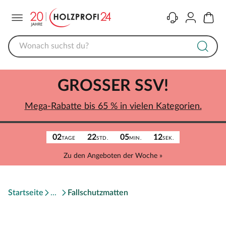
Menü
Kontakt
Konto
Warenk
GROSSER SSV!
Mega-Rabatte bis 65 % in vielen Kategorien.
02
22
05
12
TAGE
STD.
MIN.
SEK.
Zu den Angeboten der Woche »
Startseite
Fallschutzmatten