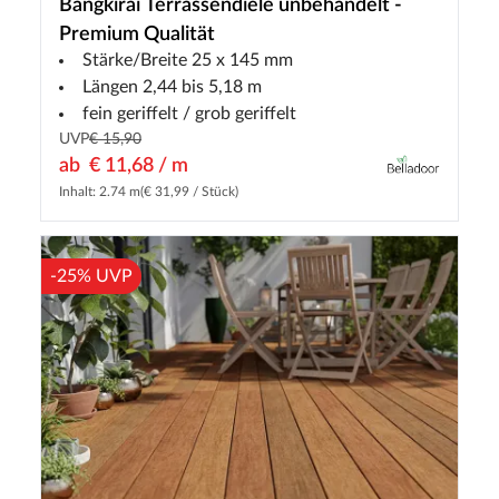
Bangkirai Terrassendiele unbehandelt -
Premium Qualität
Stärke/Breite 25 x 145 mm
Längen 2,44 bis 5,18 m
fein geriffelt / grob geriffelt
UVP
€ 15,90
ab
€ 11,68 / m
Inhalt: 2.74 m
(€ 31,99 / Stück)
-25% UVP