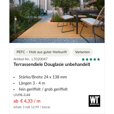
PEFC – Holz aus guter Herkunft
Varianten
Artikel-Nr.: L7020047
Terrassendiele Douglasie unbehandelt
Stärke/Breite 24 x 138 mm
Längen 3 - 4 m
fein geriffelt / grob geriffelt
UVP
€ 7,49
ab
€ 4,33 / m
Inhalt: 3 m
(€ 12,99 / Stück)