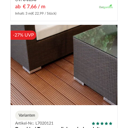
UVP
€ 11,90
ab
€ 7,66 / m
Inhalt: 3 m
(€ 22,99 / Stück)
-27% UVP
Varianten
Artikel-Nr.: L7020121