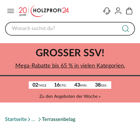
Menü
Kontakt
Konto
Warenk
GROSSER SSV!
Mega-Rabatte bis 65 % in vielen Kategorien.
02
16
43
38
TAGE
STD.
MIN.
SEK.
Zu den Angeboten der Woche »
Startseite
Terrassenbelag