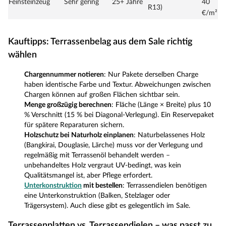
Feinsteinzeug
Sehr gering
25+ Jahre
40
R13)
€/m²
Kauftipps: Terrassenbelag aus dem Sale richtig
wählen
Chargennummer notieren
: Nur Pakete derselben Charge
haben identische Farbe und Textur. Abweichungen zwischen
Chargen können auf großen Flächen sichtbar sein.
Menge großzügig berechnen
: Fläche (Länge × Breite) plus 10
% Verschnitt (15 % bei Diagonal-Verlegung). Ein Reservepaket
für spätere Reparaturen sichern.
Holzschutz bei Naturholz einplanen
: Naturbelassenes Holz
(Bangkirai, Douglasie, Lärche) muss vor der Verlegung und
regelmäßig mit Terrassenöl behandelt werden –
unbehandeltes Holz vergraut UV-bedingt, was kein
Qualitätsmangel ist, aber Pflege erfordert.
Unterkonstruktion
mit bestellen
: Terrassendielen benötigen
eine Unterkonstruktion (Balken, Stelzlager oder
Trägersystem). Auch diese gibt es gelegentlich im Sale.
Terrassenplatten vs. Terrassendielen – was passt zu