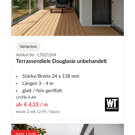
Varianten
Artikel-Nr.: L7021594
Terrassendiele Douglasie unbehandelt
Stärke/Breite 24 x 138 mm
Längen 3 - 4 m
glatt / fein geriffelt
UVP
€ 7,49
ab
€ 4,33 / m
Inhalt: 3 m
(€ 12,99 / Stück)
-36% UVP