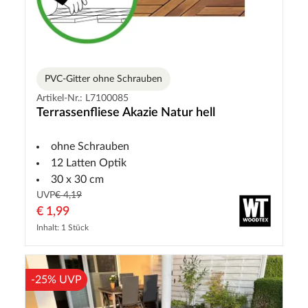
PVC-Gitter ohne Schrauben
Artikel-Nr.: L7100085
Terrassenfliese Akazie Natur hell
ohne Schrauben
12 Latten Optik
30 x 30 cm
UVP
€ 4,19
€ 1,99
Inhalt: 1 Stück
-25% UVP