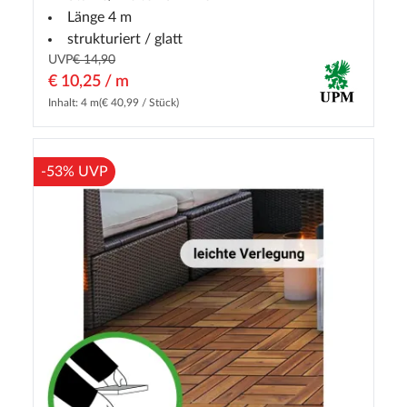
Länge 4 m
strukturiert / glatt
UVP
€ 14,90
€ 10,25 / m
Inhalt: 4 m
(€ 40,99 / Stück)
-53% UVP