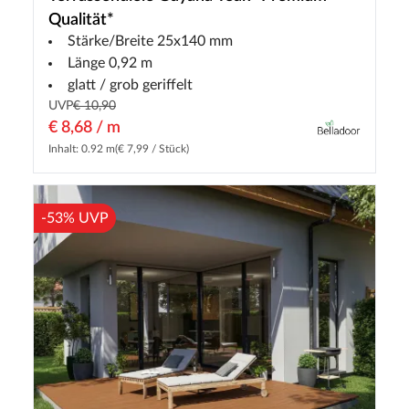
Qualität*
Stärke/Breite 25x140 mm
Länge 0,92 m
glatt / grob geriffelt
UVP
€ 10,90
€ 8,68 / m
Inhalt: 0.92 m
(€ 7,99 / Stück)
-53% UVP