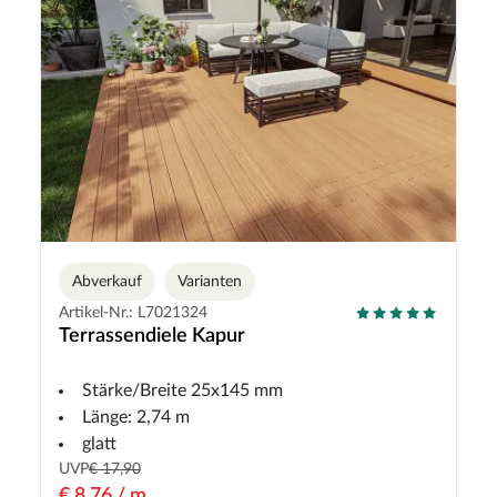
Abverkauf
Varianten
Artikel-Nr.: L7021324
Terrassendiele Kapur
Stärke/Breite 25x145 mm
Länge: 2,74 m
glatt
UVP
€ 17,90
€ 8,76 / m