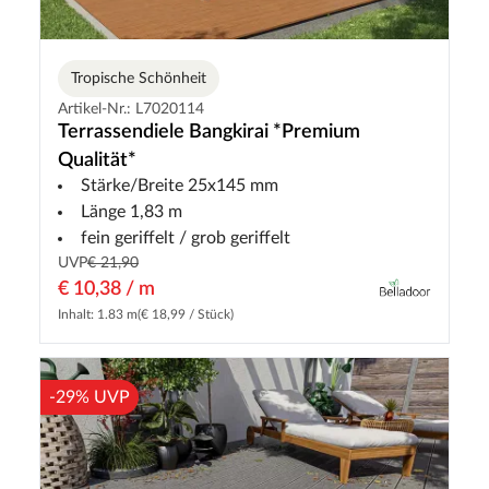
Tropische Schönheit
Artikel-Nr.: L7020114
Terrassendiele Bangkirai *Premium
Qualität*
Stärke/Breite 25x145 mm
Länge 1,83 m
fein geriffelt / grob geriffelt
UVP
€ 21,90
€ 10,38 / m
Inhalt: 1.83 m
(€ 18,99 / Stück)
-29% UVP