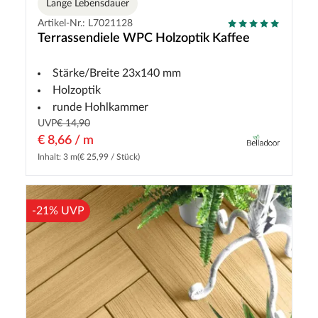
Lange Lebensdauer
Artikel-Nr.: L7021128
Terrassendiele WPC Holzoptik Kaffee
Stärke/Breite 23x140 mm
Holzoptik
runde Hohlkammer
UVP
€ 14,90
€ 8,66 / m
Inhalt: 3 m
(€ 25,99 / Stück)
-21% UVP