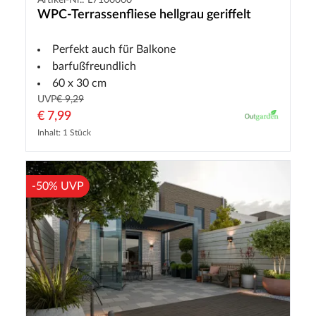
WPC-Terrassenfliese hellgrau geriffelt
Perfekt auch für Balkone
barfußfreundlich
60 x 30 cm
UVP
€ 9,29
€ 7,99
Inhalt: 1 Stück
-50% UVP