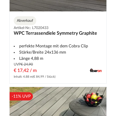
Abverkauf
Artikel-Nr.: L7020433
WPC Terrassendiele Symmetry Graphite
perfekte Montage mit dem Cobra Clip
Stärke/Breite 24x136 mm
Länge 4,88 m
UVP
€ 24,90
€ 17,42 / m
Inhalt: 4.88 m
(€ 84,99 / Stück)
-11% UVP