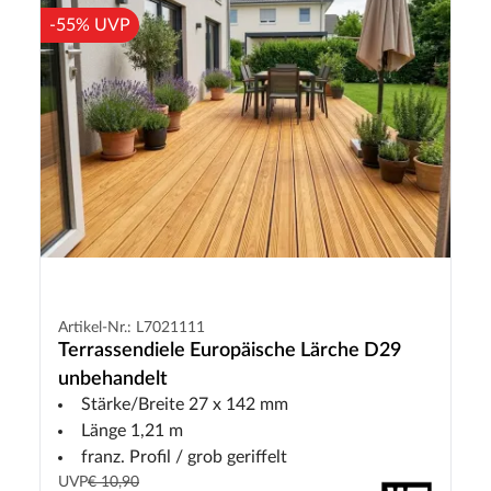
-55% UVP
Artikel-Nr.: L7021111
Terrassendiele Europäische Lärche D29
unbehandelt
Stärke/Breite 27 x 142 mm
Länge 1,21 m
franz. Profil / grob geriffelt
UVP
€ 10,90