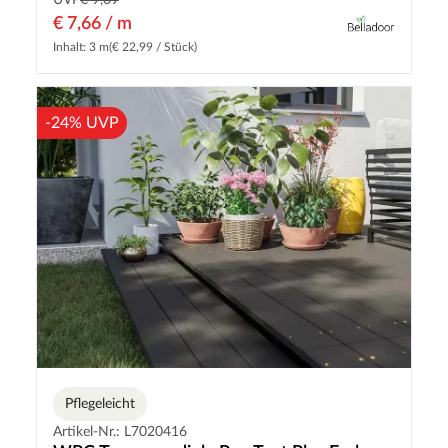
UVP
€ 9,69
€ 7,66 / m
Inhalt: 3 m
(€ 22,99 / Stück)
-24% UVP
Pflegeleicht
Artikel-Nr.: L7020416