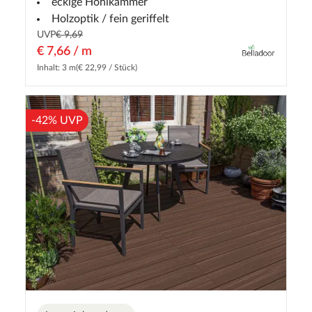
eckige Hohlkammer
Holzoptik / fein geriffelt
UVP
€ 9,69
€ 7,66 / m
Inhalt: 3 m
(€ 22,99 / Stück)
-42% UVP