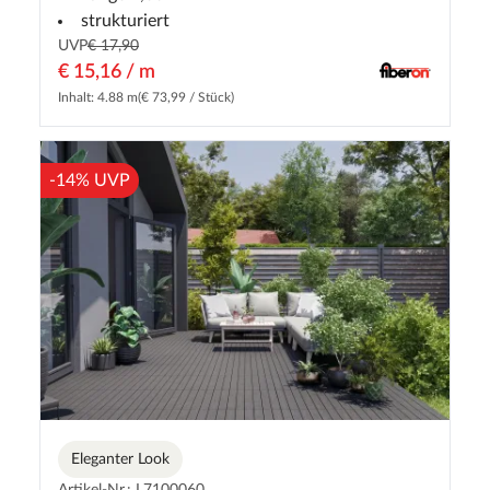
strukturiert
UVP
€ 17,90
€ 15,16 / m
Inhalt: 4.88 m
(€ 73,99 / Stück)
-14% UVP
Eleganter Look
Artikel-Nr.: L7100060