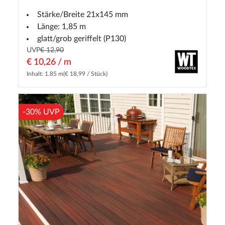
Stärke/Breite 21x145 mm
Länge: 1,85 m
glatt/grob geriffelt (P130)
UVP
€ 12,90
€ 10,26 / m
Inhalt: 1.85 m
(€ 18,99 / Stück)
-30% UVP