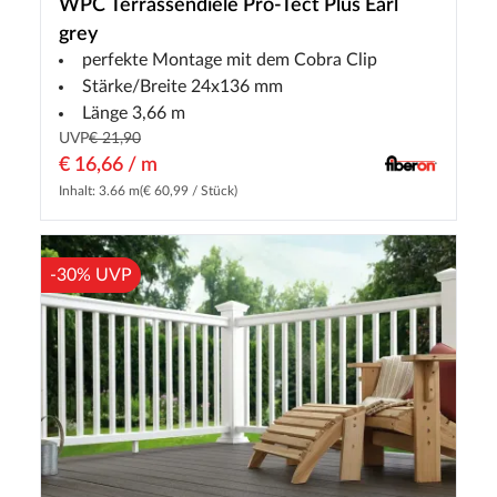
WPC Terrassendiele Pro-Tect Plus Earl
grey
perfekte Montage mit dem Cobra Clip
Stärke/Breite 24x136 mm
Länge 3,66 m
UVP
€ 21,90
€ 16,66 / m
Inhalt: 3.66 m
(€ 60,99 / Stück)
-30% UVP