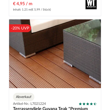
€ 4,95 / m
Inhalt: 1.21 m
(€ 5,99 / Stück)
-20% UVP
Abverkauf
Artikel-Nr.: L7021224
Terrassendiele Guyana Teak *Premium