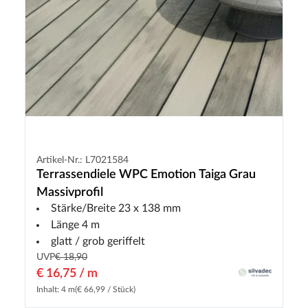
Artikel-Nr.: L7021584
Terrassendiele WPC Emotion Taiga Grau
Massivprofil
Stärke/Breite 23 x 138 mm
Länge 4 m
glatt / grob geriffelt
UVP
€ 18,90
€ 16,75 / m
Inhalt: 4 m
(€ 66,99 / Stück)