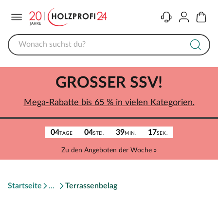
Menü
Kontakt
Konto
Warenk
GROSSER SSV!
Mega-Rabatte bis 65 % in vielen Kategorien.
04
04
39
17
TAGE
STD.
MIN.
SEK.
Zu den Angeboten der Woche »
Startseite
Terrassenbelag