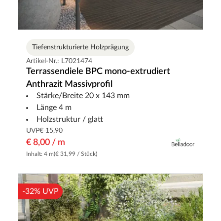
Tiefenstrukturierte Holzprägung
Artikel-Nr.: L7021474
Terrassendiele BPC mono-extrudiert
Anthrazit Massivprofil
Stärke/Breite 20 x 143 mm
Länge 4 m
Holzstruktur / glatt
UVP
€ 15,90
€ 8,00 / m
Inhalt: 4 m
(€ 31,99 / Stück)
-32% UVP