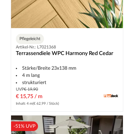
Pflegeleicht
Artikel-Nr.: L7021368
Terrassendiele WPC Harmony Red Cedar
Stärke/Breite 23x138 mm
4 m lang
strukturiert
UVP
€ 19,90
€ 15,75 / m
Inhalt: 4 m
(€ 62,99 / Stück)
-51% UVP