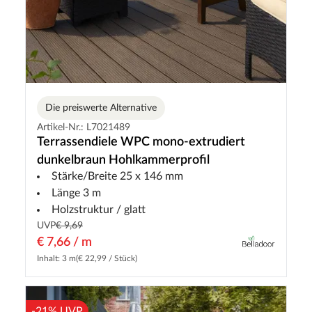
Die preiswerte Alternative
Artikel-Nr.: L7021489
Terrassendiele WPC mono-extrudiert
dunkelbraun Hohlkammerprofil
Stärke/Breite 25 x 146 mm
Länge 3 m
Holzstruktur / glatt
UVP
€ 9,69
€ 7,66 / m
Inhalt: 3 m
(€ 22,99 / Stück)
-21% UVP