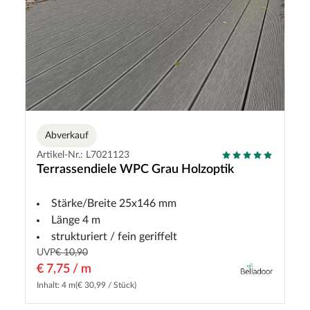
Abverkauf
Artikel-Nr.: L7021123
Terrassendiele WPC Grau Holzoptik
Stärke/Breite 25x146 mm
Länge 4 m
strukturiert / fein geriffelt
UVP
€ 10,90
€ 7,75 / m
Inhalt: 4 m
(€ 30,99 / Stück)