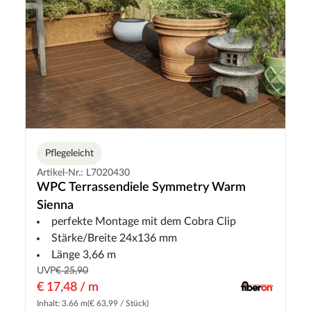
Pflegeleicht
Artikel-Nr.: L7020430
WPC Terrassendiele Symmetry Warm
Sienna
perfekte Montage mit dem Cobra Clip
Stärke/Breite 24x136 mm
Länge 3,66 m
UVP
€ 25,90
€ 17,48 / m
Inhalt: 3.66 m
(€ 63,99 / Stück)