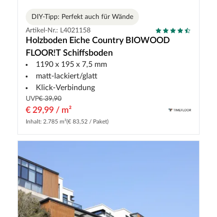
DIY-Tipp: Perfekt auch für Wände
Artikel-Nr.: L4021158
Holzboden Eiche Country BIOWOOD
FLOOR!T Schiffsboden
1190 x 195 x 7,5 mm
matt-lackiert/glatt
Klick-Verbindung
UVP
€ 39,90
€ 29,99 / m²
Inhalt: 2.785 m²
(€ 83,52 / Paket)