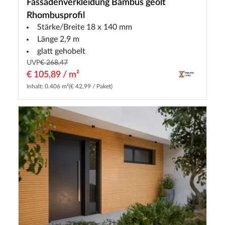
Fassadenverkleidung Bambus geölt
Rhombusprofil
Stärke/Breite 18 x 140 mm
Länge 2,9 m
glatt gehobelt
UVP
€ 268,47
€ 105,89 / m²
Inhalt: 0.406 m²
(€ 42,99 / Paket)