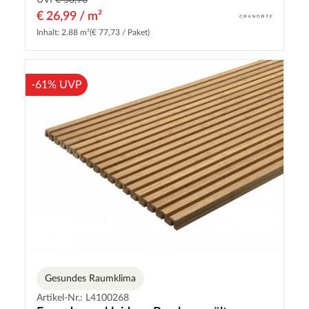
UVP
€ 58,90
€ 26,99 / m²
Inhalt: 2.88 m²
(€ 77,73 / Paket)
-61% UVP
Gesundes Raumklima
Artikel-Nr.: L4100268