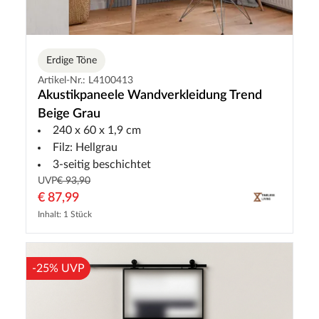
Erdige Töne
Artikel-Nr.: L4100413
Akustikpaneele Wandverkleidung Trend
Beige Grau
240 x 60 x 1,9 cm
Filz: Hellgrau
3-seitig beschichtet
UVP
€ 93,90
€ 87,99
Inhalt: 1 Stück
-25% UVP