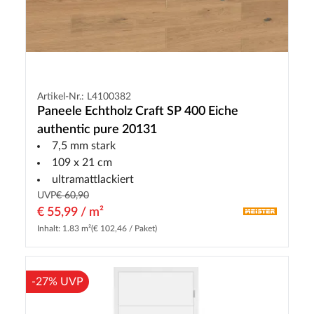
Artikel-Nr.: L4100382
Paneele Echtholz Craft SP 400 Eiche
authentic pure 20131
7,5 mm stark
109 x 21 cm
ultramattlackiert
UVP
€ 60,90
€ 55,99 / m²
Inhalt: 1.83 m²
(€ 102,46 / Paket)
-27% UVP