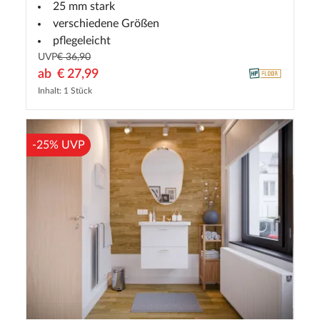
25 mm stark
verschiedene Größen
pflegeleicht
UVP
€ 36,90
ab
€ 27,99
Inhalt: 1 Stück
-25% UVP