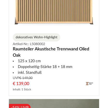
dekoratives Wohn-Highlight
Artikel-Nr.: L5080002
Raumteiler Akustische Trennwand Oiled
Oak
125 x 120 cm
Doppelseitig-Stärke 18 + 18 mm
inkl. Standfuß
UVP
€ 149,00
€ 139,00
Inhalt: 1 Stück
-54% UVP