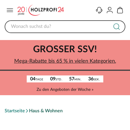
Menü
Kontakt
Konto
Warenk
GROSSER SSV!
Mega-Rabatte bis 65 % in vielen Kategorien.
04
09
57
36
TAGE
STD.
MIN.
SEK.
Zu den Angeboten der Woche »
Startseite
Haus & Wohnen