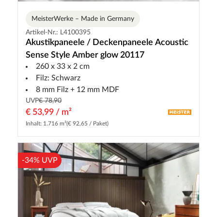
MeisterWerke – Made in Germany
Artikel-Nr.: L4100395
Akustikpaneele / Deckenpaneele Acoustic
Sense Style Amber glow 20117
260 x 33 x 2 cm
Filz: Schwarz
8 mm Filz + 12 mm MDF
UVP
€ 78,90
€ 53,99 / m²
Inhalt: 1.716 m²
(€ 92,65 / Paket)
-34% UVP