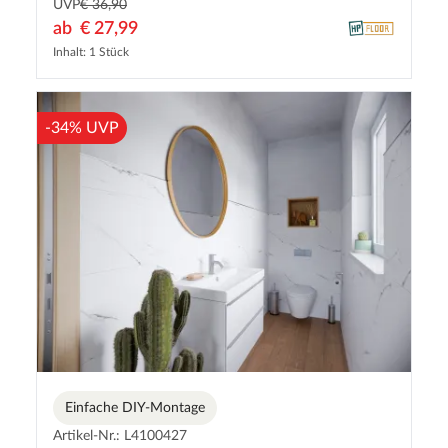
UVP
€ 36,90
ab
€ 27,99
Inhalt: 1 Stück
-34% UVP
Einfache DIY-Montage
Artikel-Nr.: L4100427