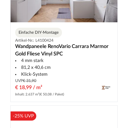
Einfache DIY-Montage
Artikel-Nr.: L4100424
Wandpaneele RenoVario Carrara Marmor
Gold Fliese Vinyl SPC
4 mm stark
81,2 x 40,6 cm
Klick-System
UVP
€ 31,90
€ 18,99 / m²
Inhalt: 2.637 m²
(€ 50,08 / Paket)
-25% UVP