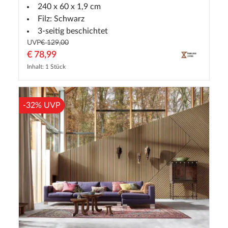
240 x 60 x 1,9 cm
Filz: Schwarz
3-seitig beschichtet
UVP
€ 129,00
€ 78,99
Inhalt: 1 Stück
-32% UVP