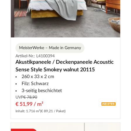
MeisterWerke – Made in Germany
Artikel-Nr.: L4100394
Akustikpaneele / Deckenpaneele Acoustic
Sense Style Smokey walnut 20115
260 x 33 x 2 cm
Filz: Schwarz
3-seitig beschichtet
UVP
€ 78,90
€ 51,99 / m²
Inhalt: 1.716 m²
(€ 89,21 / Paket)