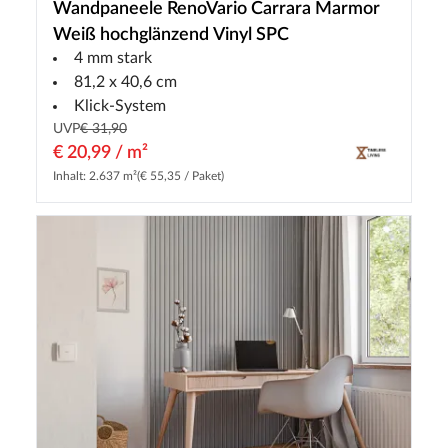
Wandpaneele RenoVario Carrara Marmor
Weiß hochglänzend Vinyl SPC
4 mm stark
81,2 x 40,6 cm
Klick-System
UVP
€ 31,90
€ 20,99 / m²
Inhalt: 2.637 m²
(€ 55,35 / Paket)